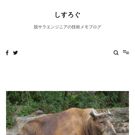
コ
ン
しすろぐ
テ
ン
脱サラエンジニアの技術メモブログ
ツ
へ
ス
キ
ッ
プ