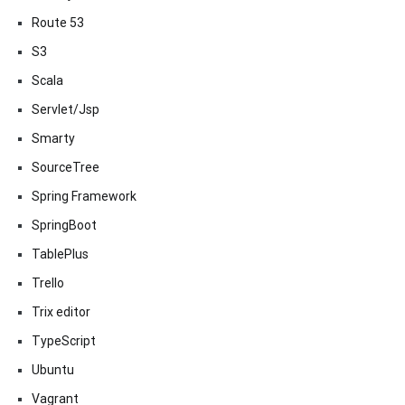
Route 53
S3
Scala
Servlet/Jsp
Smarty
SourceTree
Spring Framework
SpringBoot
TablePlus
Trello
Trix editor
TypeScript
Ubuntu
Vagrant