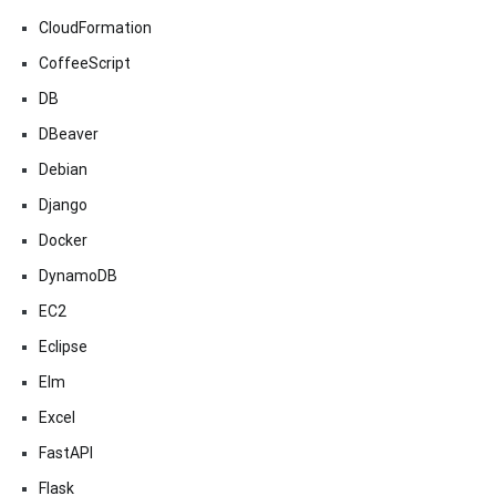
CloudFormation
CoffeeScript
DB
DBeaver
Debian
Django
Docker
DynamoDB
EC2
Eclipse
Elm
Excel
FastAPI
Flask