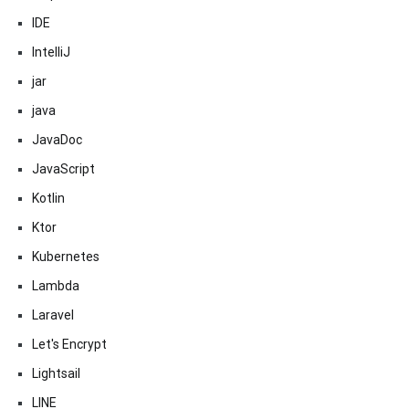
IDE
IntelliJ
jar
java
JavaDoc
JavaScript
Kotlin
Ktor
Kubernetes
Lambda
Laravel
Let's Encrypt
Lightsail
LINE