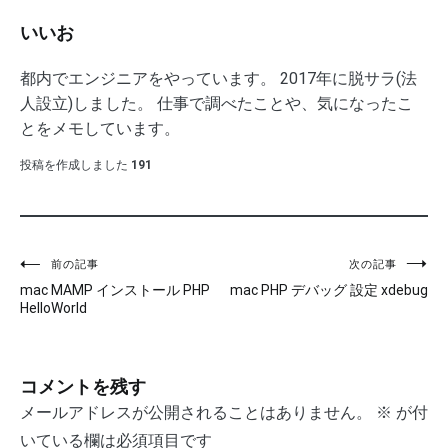
いいお
都内でエンジニアをやっています。 2017年に脱サラ(法
人設立)しました。 仕事で調べたことや、気になったこ
とをメモしています。
投稿を作成しました
191
前の記事
次の記事
投
mac MAMP インストール PHP
mac PHP デバッグ 設定 xdebug
稿
HelloWorld
ナ
ビ
コメントを残す
ゲ
メールアドレスが公開されることはありません。
※
が付
いている欄は必須項目です