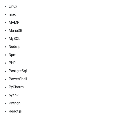
Linux
mac
MAMP
MariaDB
MySQL
Node.js
Npm
PHP
PostgreSql
PowerShell
PyCharm
pyenv
Python
React.js