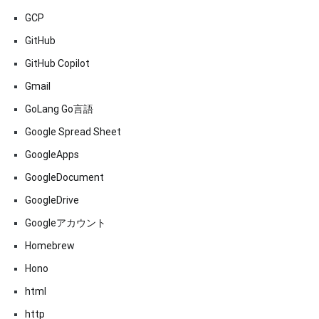
GCP
GitHub
GitHub Copilot
Gmail
GoLang Go言語
Google Spread Sheet
GoogleApps
GoogleDocument
GoogleDrive
Googleアカウント
Homebrew
Hono
html
http