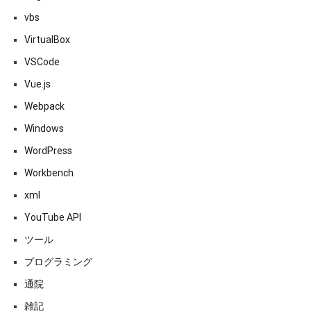
vbs
VirtualBox
VSCode
Vue.js
Webpack
Windows
WordPress
Workbench
xml
YouTube API
ツール
プログラミング
通院
雑記