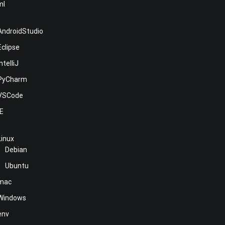
ml
E
AndroidStudio
Eclipse
IntelliJ
PyCharm
VSCode
NE
Linux
Debian
Ubuntu
mac
Windows
env