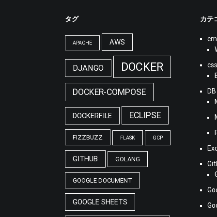
タグ
カテ
cm
AWS
APACHE
DOCKER
cs
DJANGO
DOCKER-COMPOSE
DB
ECLIPSE
DOCKERFILE
FIZZBUZZ
FLASK
GCP
Ex
GITHUB
GOLANG
Gi
GOOGLE DOCUMENT
Go
GOOGLE SHEETS
G