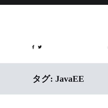
コ
ン
テ
ン
ツ
へ
ス
キ
ッ
プ
タグ:
JavaEE