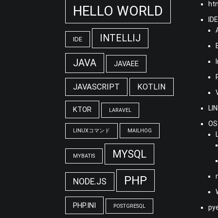
ht
HELLO WORLD
ID
INTELLIJ
IDE
JAVA
JAVAEE
JAVASCRIPT
KOTLIN
LI
KTOR
LARAVEL
OS
LINUXコマンド
MAILHOG
MYSQL
MYBATIS
PHP
NODE.JS
PHP.INI
POSTGRESQL
py