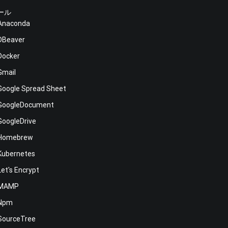
ール
Anaconda
DBeaver
Docker
Gmail
Google Spread Sheet
GoogleDocument
GoogleDrive
Homebrew
Kubernetes
Let's Encrypt
MAMP
Npm
SourceTree