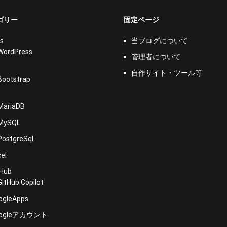
ゴリー
固定ページ
s
当ブログについて
WordPress
管理者について
s
自作サイト・ツール等
Bootstrap
MariaDB
MySQL
PostgreSql
cel
tHub
GitHub Copilot
ogleApps
oogleアカウント