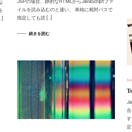
JSPの場合、静的なHTMLからJavaScriptファ
な
イルを読み込むのと違い、 単純に相対パスで
を
指定しても読 […]
]
続きを読む
Se
T
J
合
す
定