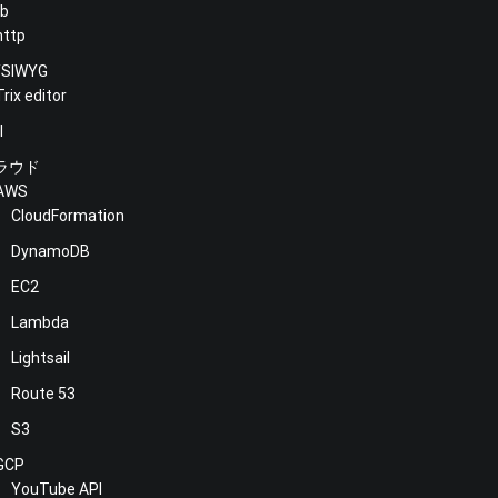
b
http
SIWYG
Trix editor
l
ラウド
AWS
CloudFormation
DynamoDB
EC2
Lambda
Lightsail
Route 53
S3
GCP
YouTube API