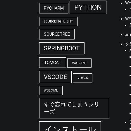
We
PYTHON
PYCHARM
WY
SOURCEHIGHLIGHT
SOURCETREE
xm
ク
SPRINGBOOT
TOMCAT
VAGRANT
VSCODE
VUE.JS
WEB.XML
すぐ忘れてしまうシリ
ーズ
インストール