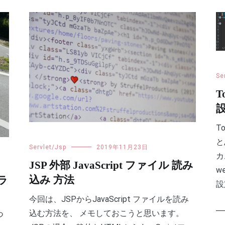
Se
T
T
と
Servlet/Jsp
2019年11月23日
カ
JSP 外部 JavaScript ファイル 読み
w
込み 方法
パラ
設定
今回は、JSPからJavaScript ファイルを読み
込む方法を、 メモしておこうと思います。
つ