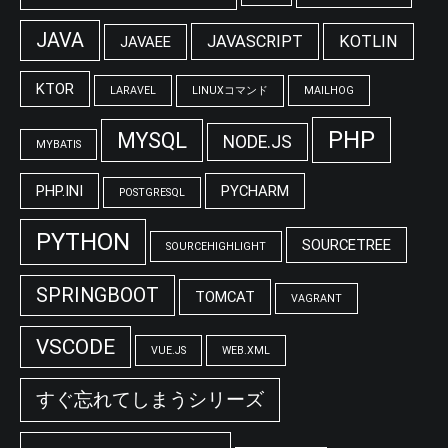
JAVA
JAVASCRIPT
KOTLIN
JAVAEE
KTOR
LARAVEL
LINUXコマンド
MAILHOG
PHP
MYSQL
NODE.JS
MYBATIS
PHP.INI
PYCHARM
POSTGRESQL
PYTHON
SOURCETREE
SOURCEHIGHLIGHT
SPRINGBOOT
TOMCAT
VAGRANT
VSCODE
VUE.JS
WEB.XML
すぐ忘れてしまうシリーズ