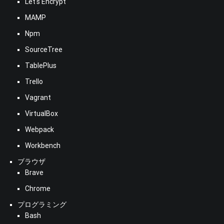
Let's Encrypt
MAMP
Npm
SourceTree
TablePlus
Trello
Vagrant
VirtualBox
Webpack
Workbench
ブラウザ
Brave
Chrome
プログラミング
Bash