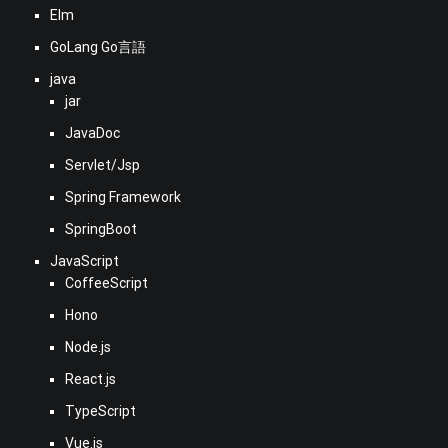
Elm
GoLang Go言語
java
jar
JavaDoc
Servlet/Jsp
Spring Framework
SpringBoot
JavaScript
CoffeeScript
Hono
Node.js
React.js
TypeScript
Vue.js