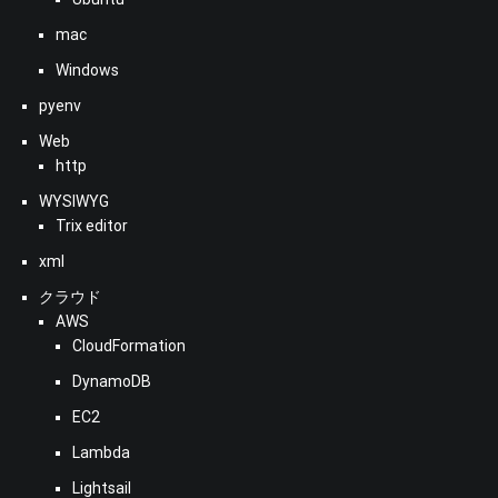
mac
Windows
pyenv
Web
http
WYSIWYG
Trix editor
xml
クラウド
AWS
CloudFormation
DynamoDB
EC2
Lambda
Lightsail