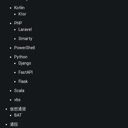
Kotlin
Ktor
PHP
Laravel
Smarty
PowerShell
Python
Django
FastAPI
Flask
Scala
vbs
仮想通貨
BAT
通院