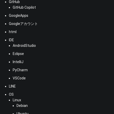
GitHub
GitHub Copilot
GoogleApps
Googleアカウント
html
IDE
AndroidStudio
Eclipse
IntelliJ
PyCharm
VSCode
LINE
OS
Linux
Debian
Ubuntu