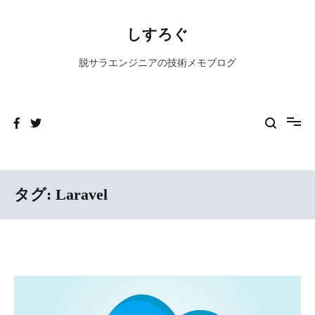
コ
ン
しすろぐ
テ
ン
脱サラエンジニアの技術メモブログ
ツ
へ
ス
キ
ッ
プ
タグ:
Laravel