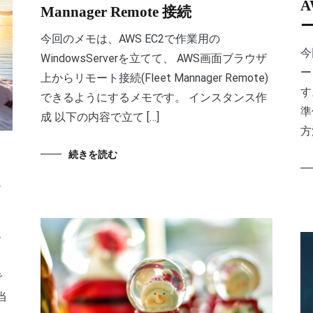
A
Mannager Remote 接続
今回のメモは、AWS EC2で作業用の
今
WindowsServerを立てて、 AWS画面ブラウザ
ー
上からリモート接続(Fleet Mannager Remote)
す
できるようにするメモです。 インスタンス作
準
成 以下の内容で立て […]
方
続きを読む
デ
ー
、
で
当