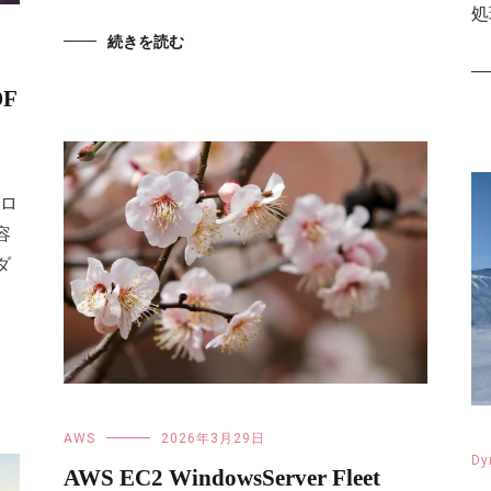
処
続きを読む
DF
、
ンロ
容
ダ
AWS
2026年3月29日
Dy
AWS EC2 WindowsServer Fleet