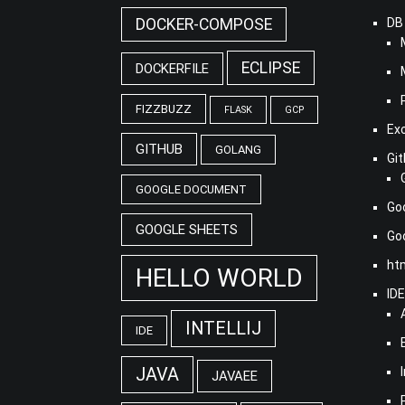
DOCKER-COMPOSE
DB
ECLIPSE
DOCKERFILE
FIZZBUZZ
FLASK
GCP
Ex
GITHUB
GOLANG
Gi
GOOGLE DOCUMENT
Go
GOOGLE SHEETS
G
ht
HELLO WORLD
ID
INTELLIJ
IDE
JAVA
JAVAEE