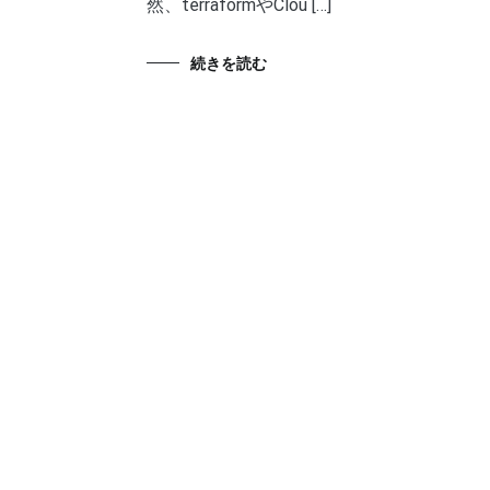
然、terraformやClou […]
続きを読む