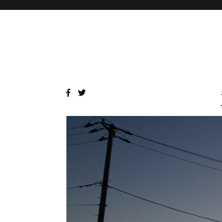
コ
ン
テ
ン
ツ
へ
ス
キ
ッ
プ