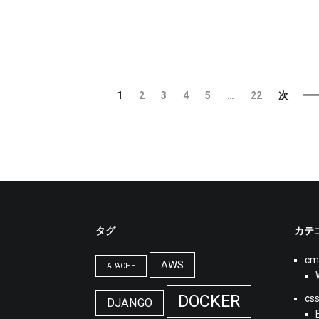
投
固
固
固
固
固
固
1
2
3
4
5
…
22
次
稿
定
定
定
定
定
定
ナ
ペ
ペ
ペ
ペ
ペ
ペ
ビ
ー
ー
ー
ー
ー
ー
ゲ
ジ
ジ
ジ
ジ
ジ
ジ
ー
シ
ョ
ン
タグ
カテ
cm
AWS
APACHE
DOCKER
cs
DJANGO