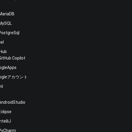
MariaDB
MySQL
PostgreSql
cel
tHub
GitHub Copilot
ogleApps
oogleアカウント
ml
E
AndroidStudio
Eclipse
IntelliJ
PyCharm