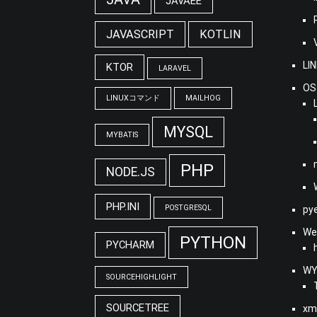
JAVAEE
JAVASCRIPT
KOTLIN
LI
KTOR
LARAVEL
OS
LINUXコマンド
MAILHOG
MYSQL
MYBATIS
PHP
NODE.JS
PHP.INI
POSTGRESQL
py
We
PYTHON
PYCHARM
WY
SOURCEHIGHLIGHT
SOURCETREE
xm