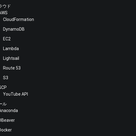
ラウド
AWS
CloudFormation
DynamoDB
EC2
Lambda
Lightsail
Route 53
S3
GCP
YouTube API
ール
Anaconda
DBeaver
Docker