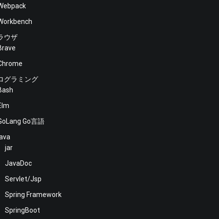
Webpack
Workbench
ラウザ
Brave
Chrome
ログラミング
Bash
Elm
GoLang Go言語
java
jar
JavaDoc
Servlet/Jsp
Spring Framework
SpringBoot