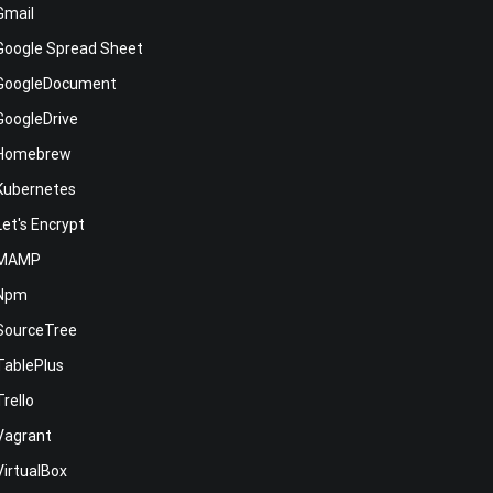
Gmail
Google Spread Sheet
GoogleDocument
GoogleDrive
Homebrew
Kubernetes
Let's Encrypt
MAMP
Npm
SourceTree
TablePlus
Trello
Vagrant
VirtualBox