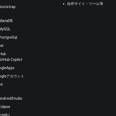
s
自作サイト・ツール等
Bootstrap
MariaDB
MySQL
PostgreSql
cel
tHub
GitHub Copilot
ogleApps
oogleアカウント
ml
E
AndroidStudio
Eclipse
IntelliJ