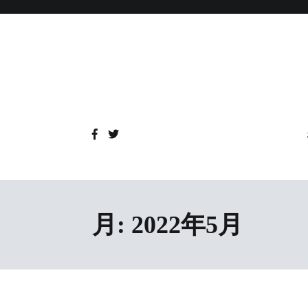
コ
ン
テ
ン
ツ
へ
ス
キ
ッ
プ
月:
2022年5月