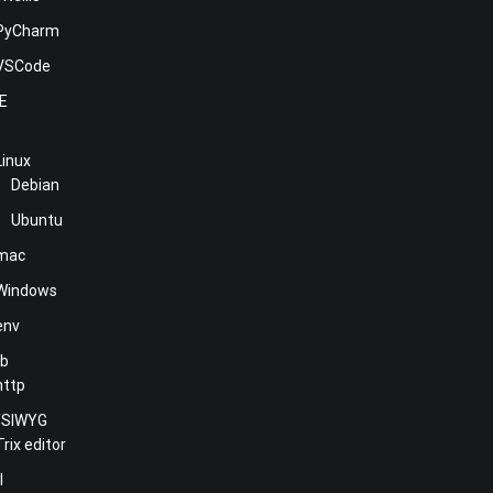
PyCharm
VSCode
NE
Linux
Debian
Ubuntu
mac
Windows
env
b
http
SIWYG
Trix editor
l