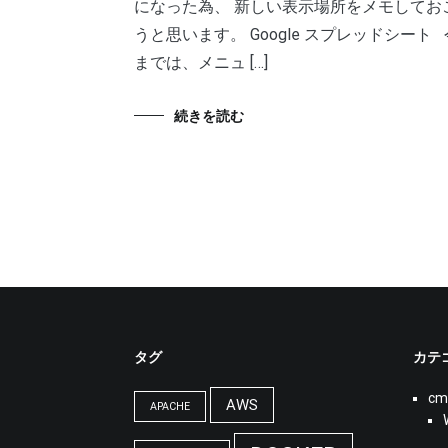
になった為、 新しい表示場所をメモしてお
うと思います。 Google スプレッドシート 
までは、メニュ […]
続きを読む
タグ
カテ
cm
AWS
APACHE