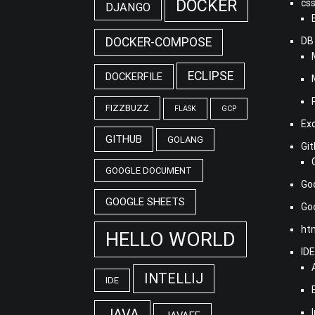
DOCKER
cs
DJANGO
DOCKER-COMPOSE
DB
ECLIPSE
DOCKERFILE
FIZZBUZZ
FLASK
GCP
Ex
GITHUB
GOLANG
Gi
GOOGLE DOCUMENT
Go
GOOGLE SHEETS
G
ht
HELLO WORLD
ID
INTELLIJ
IDE
JAVA