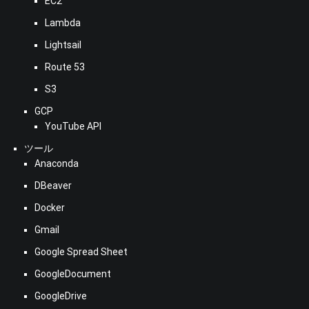
EC2
Lambda
Lightsail
Route 53
S3
GCP
YouTube API
ツール
Anaconda
DBeaver
Docker
Gmail
Google Spread Sheet
GoogleDocument
GoogleDrive