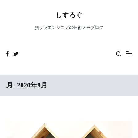
コ
ン
しすろぐ
テ
ン
脱サラエンジニアの技術メモブログ
ツ
へ
ス
キ
ッ
プ
月:
2020年9月