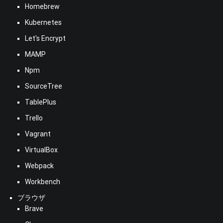
Homebrew
Kubernetes
Let's Encrypt
MAMP
Npm
SourceTree
TablePlus
Trello
Vagrant
VirtualBox
Webpack
Workbench
ブラウザ
Brave