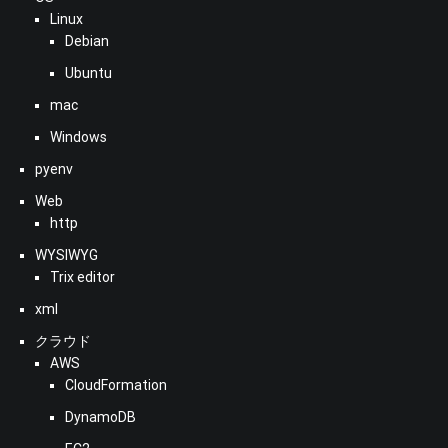
Linux
Debian
Ubuntu
mac
Windows
pyenv
Web
http
WYSIWYG
Trix editor
xml
クラウド
AWS
CloudFormation
DynamoDB