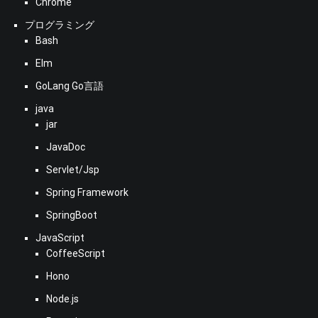
Chrome
プログラミング
Bash
Elm
GoLang Go言語
java
jar
JavaDoc
Servlet/Jsp
Spring Framework
SpringBoot
JavaScript
CoffeeScript
Hono
Node.js