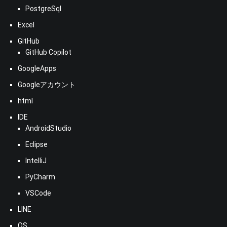
PostgreSql
Excel
GitHub
GitHub Copilot
GoogleApps
Googleアカウント
html
IDE
AndroidStudio
Eclipse
IntelliJ
PyCharm
VSCode
LINE
OS