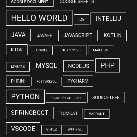
GOOGLE SHEETS
GOOGLE DOCUMENT
HELLO WORLD
INTELLIJ
IDE
JAVA
JAVASCRIPT
KOTLIN
JAVAEE
KTOR
LARAVEL
LINUXコマンド
MAILHOG
PHP
MYSQL
NODE.JS
MYBATIS
PHP.INI
PYCHARM
POSTGRESQL
PYTHON
SOURCETREE
SOURCEHIGHLIGHT
SPRINGBOOT
TOMCAT
VAGRANT
VSCODE
VUE.JS
WEB.XML