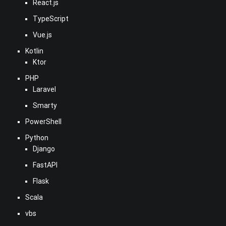
React.js
TypeScript
Vue.js
Kotlin
Ktor
PHP
Laravel
Smarty
PowerShell
Python
Django
FastAPI
Flask
Scala
vbs