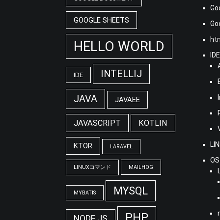
Go
GOOGLE SHEETS
G
ht
HELLO WORLD
ID
INTELLIJ
IDE
JAVA
JAVAEE
JAVASCRIPT
KOTLIN
LI
KTOR
LARAVEL
OS
LINUXコマンド
MAILHOG
MYSQL
MYBATIS
PHP
NODE.JS