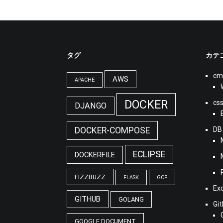
タグ
カテ
cm
AWS
APACHE
DOCKER
cs
DJANGO
DOCKER-COMPOSE
DB
ECLIPSE
DOCKERFILE
FIZZBUZZ
FLASK
GCP
Ex
GITHUB
GOLANG
Gi
GOOGLE DOCUMENT