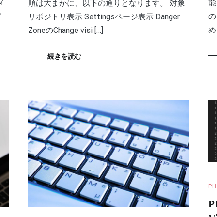
能
メ
順は大まかに、以下の通りとなります。 対象
の
プ
リポジトリ表示 Settingsページ表示 Danger
め
ZoneのChange visi […]
続きを読む
PH
P