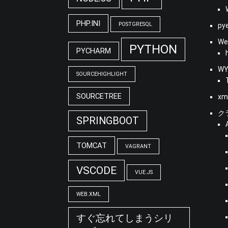
PHP.INI
POSTGRESQL
py
We
PYTHON
PYCHARM
WY
SOURCEHIGHLIGHT
SOURCETREE
xm
ク
SPRINGBOOT
TOMCAT
VAGRANT
VSCODE
VUE.JS
WEB.XML
すぐ忘れてしまうシリ