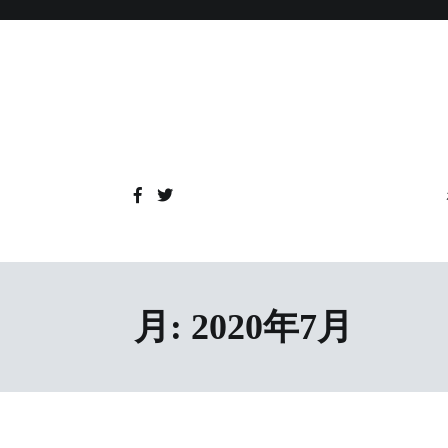
コ
ン
テ
ン
ツ
へ
ス
キ
ッ
プ
月:
2020年7月