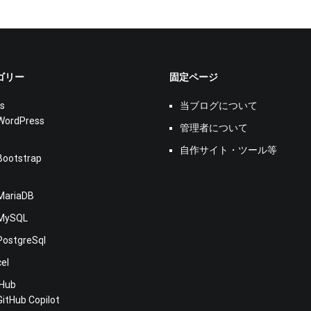
ゴリー
固定ページ
s
当ブログについて
WordPress
管理者について
s
自作サイト・ツール等
Bootstrap
MariaDB
MySQL
PostgreSql
cel
tHub
GitHub Copilot