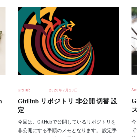
So
GitHub
2020年7月20日
G
n
GitHub リポジトリ 非公開 切替 設
定
今
今回は、GitHubで公開しているリポジトリを
で
非公開にする手順のメモとなります。 設定手