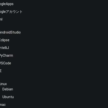
ogleApps
oogleアカウント
ml
E
AndroidStudio
Eclipse
IntelliJ
PyCharm
VSCode
NE
Linux
Debian
Ubuntu
mac