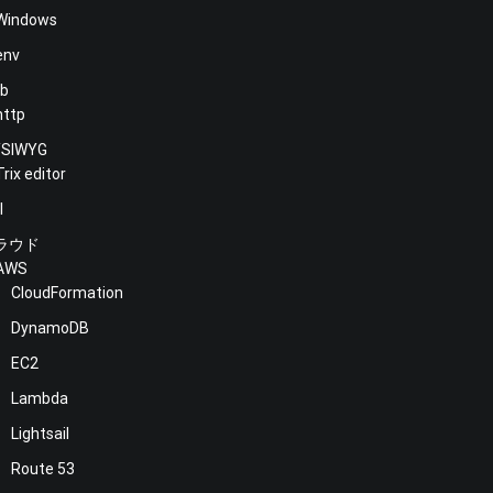
Windows
env
b
http
SIWYG
Trix editor
l
ラウド
AWS
CloudFormation
DynamoDB
EC2
Lambda
Lightsail
Route 53