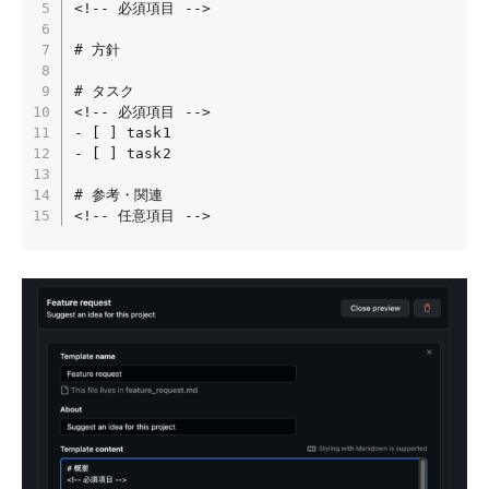
<!-- 必須項目 -->

# 方針

# タスク

<!-- 必須項目 -->

- [ ] task1

- [ ] task2

# 参考・関連

<!-- 任意項目 -->