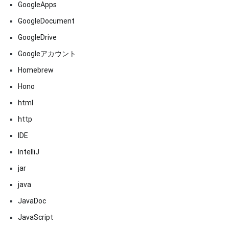
GoogleApps
GoogleDocument
GoogleDrive
Googleアカウント
Homebrew
Hono
html
http
IDE
IntelliJ
jar
java
JavaDoc
JavaScript