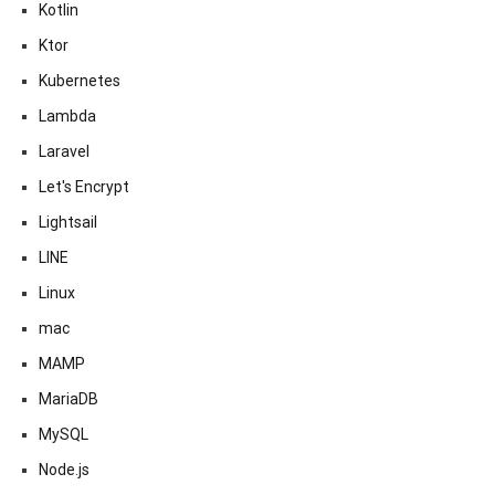
Kotlin
Ktor
Kubernetes
Lambda
Laravel
Let's Encrypt
Lightsail
LINE
Linux
mac
MAMP
MariaDB
MySQL
Node.js