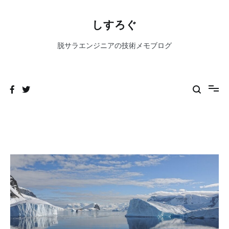
コ
ン
しすろぐ
テ
ン
脱サラエンジニアの技術メモブログ
ツ
へ
ス
キ
ッ
プ