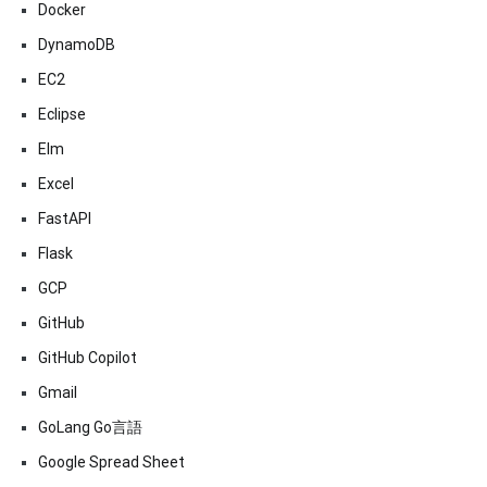
Docker
DynamoDB
EC2
Eclipse
Elm
Excel
FastAPI
Flask
GCP
GitHub
GitHub Copilot
Gmail
GoLang Go言語
Google Spread Sheet