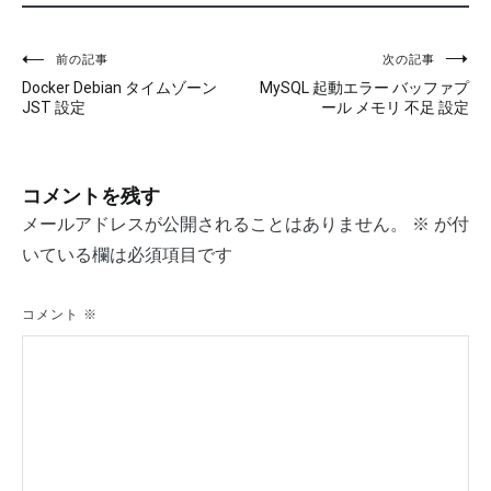
前の記事
次の記事
投
Docker Debian タイムゾーン
MySQL 起動エラー バッファプ
稿
JST 設定
ール メモリ 不足 設定
ナ
ビ
コメントを残す
ゲ
メールアドレスが公開されることはありません。
※
が付
いている欄は必須項目です
ー
シ
コメント
※
ョ
ン