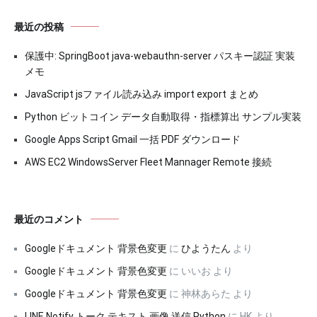
最近の投稿
保護中: SpringBoot java-webauthn-server パスキー認証 実装
メモ
JavaScript jsファイル読み込み import export まとめ
Python ビットコイン データ自動取得・指標算出 サンプル実装
Google Apps Script Gmail 一括 PDF ダウンロード
AWS EC2 WindowsServer Fleet Mannager Remote 接続
最近のコメント
Googleドキュメント 背景色変更
に
ひようたん
より
Googleドキュメント 背景色変更
に
いいお
より
Googleドキュメント 背景色変更
に
神林あらた
より
LINE Notify トーク テキスト 画像 送信 Python
に
HK
より