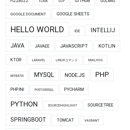
GITHUB
FIZZBUZZ
GOLANG
FLASK
GCP
GOOGLE SHEETS
GOOGLE DOCUMENT
HELLO WORLD
INTELLIJ
IDE
JAVA
JAVASCRIPT
KOTLIN
JAVAEE
KTOR
LARAVEL
LINUXコマンド
MAILHOG
PHP
MYSQL
NODE.JS
MYBATIS
PHP.INI
PYCHARM
POSTGRESQL
PYTHON
SOURCETREE
SOURCEHIGHLIGHT
SPRINGBOOT
TOMCAT
VAGRANT