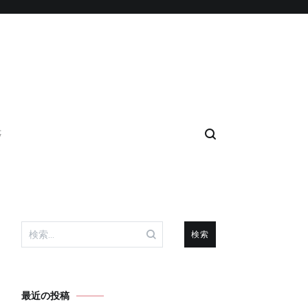
等
検
索:
最近の投稿