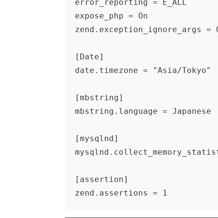
error_reporting = E_ALL

expose_php = On

zend.exception_ignore_args = O
[Date]

date.timezone = "Asia/Tokyo"

[mbstring]

mbstring.language = Japanese

[mysqlnd]

mysqlnd.collect_memory_statist
[assertion]

zend.assertions = 1