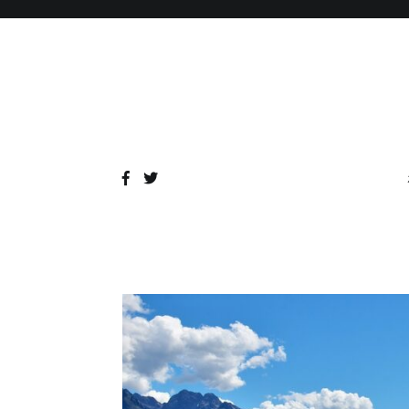
コ
ン
テ
ン
ツ
へ
ス
キ
ッ
プ