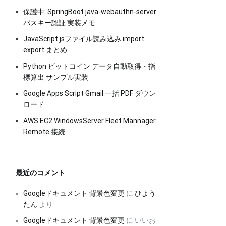
保護中: SpringBoot java-webauthn-server
パスキー認証 実装メモ
JavaScript jsファイル読み込み import
export まとめ
Python ビットコイン データ自動取得・指
標算出 サンプル実装
Google Apps Script Gmail 一括 PDF ダウン
ロード
AWS EC2 WindowsServer Fleet Mannager
Remote 接続
最近のコメント
Googleドキュメント 背景色変更
に
ひよう
たん
より
Googleドキュメント 背景色変更
に
いいお