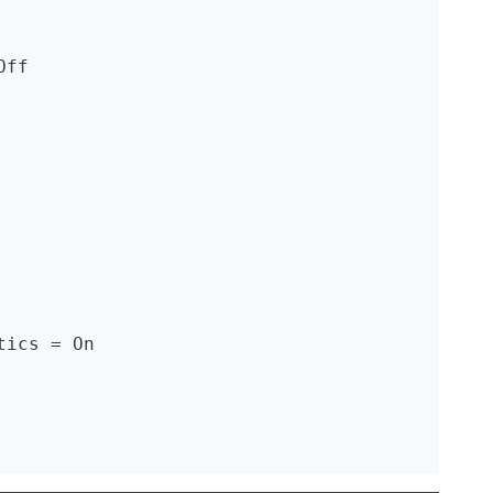
ff

ics = On
