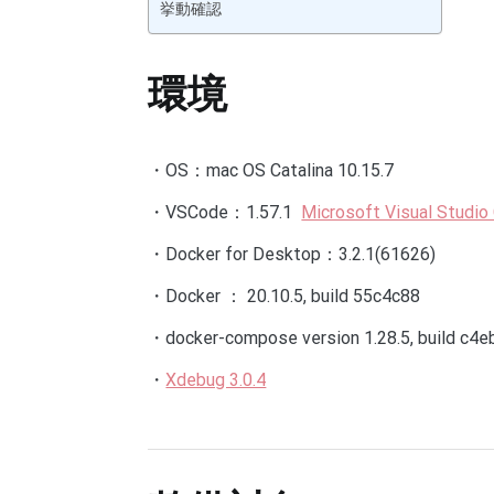
挙動確認
環境
・OS：mac OS Catalina 10.15.7
・VSCode：1.57.1
Microsoft Visual Studio
・Docker for Desktop：3.2.1(61626)
・Docker ： 20.10.5, build 55c4c88
・docker-compose version 1.28.5, build c4e
・
Xdebug 3.0.4