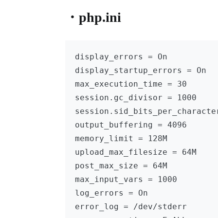
・php.ini
display_errors = On

display_startup_errors = On

max_execution_time = 30

session.gc_divisor = 1000

session.sid_bits_per_character
output_buffering = 4096

memory_limit = 128M

upload_max_filesize = 64M

post_max_size = 64M

max_input_vars = 1000

log_errors = On

error_log = /dev/stderr
