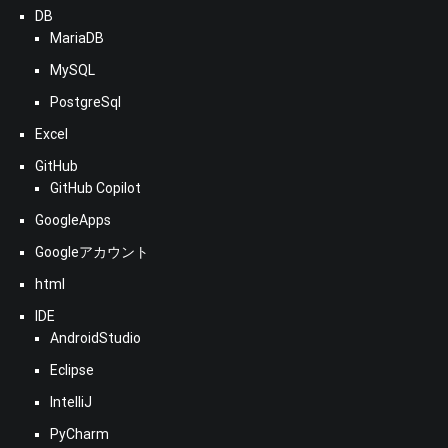
DB
MariaDB
MySQL
PostgreSql
Excel
GitHub
GitHub Copilot
GoogleApps
Googleアカウント
html
IDE
AndroidStudio
Eclipse
IntelliJ
PyCharm