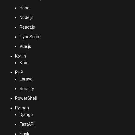
Hono
Node.js
React.js
TypeScript
Vue.js
Kotlin
Ktor
PHP
Laravel
Smarty
PowerShell
Python
Django
FastAPI
Flask