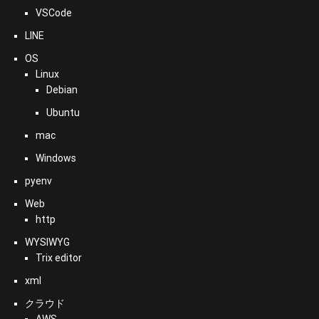
VSCode
LINE
OS
Linux
Debian
Ubuntu
mac
Windows
pyenv
Web
http
WYSIWYG
Trix editor
xml
クラウド
AWS