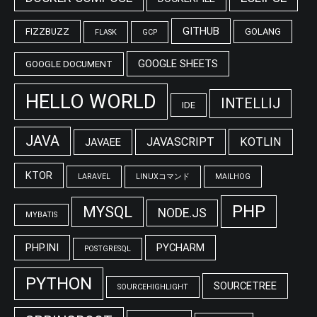
GITHUB
FIZZBUZZ
GOLANG
FLASK
GCP
GOOGLE SHEETS
GOOGLE DOCUMENT
HELLO WORLD
INTELLIJ
IDE
JAVA
JAVASCRIPT
KOTLIN
JAVAEE
KTOR
LARAVEL
LINUXコマンド
MAILHOG
PHP
MYSQL
NODE.JS
MYBATIS
PHP.INI
PYCHARM
POSTGRESQL
PYTHON
SOURCETREE
SOURCEHIGHLIGHT