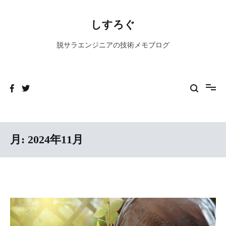
コ
ン
しすろぐ
テ
ン
脱サラエンジニアの技術メモブログ
ツ
へ
ス
キ
ッ
プ
月:
2024年11月