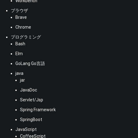
Workbench
ブラウザ
Brave
Chrome
プログラミング
Bash
Elm
GoLang Go言語
java
jar
JavaDoc
Servlet/Jsp
Spring Framework
SpringBoot
JavaScript
CoffeeScript