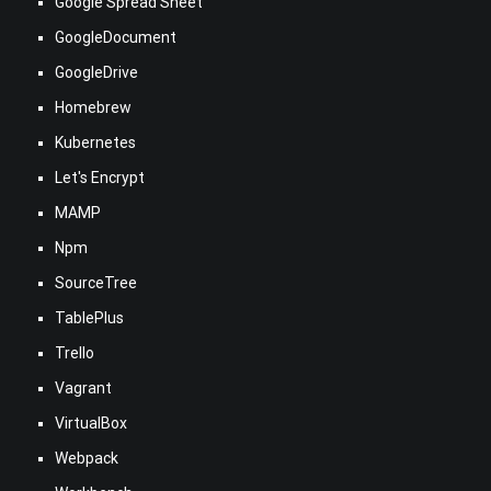
Google Spread Sheet
GoogleDocument
GoogleDrive
Homebrew
Kubernetes
Let's Encrypt
MAMP
Npm
SourceTree
TablePlus
Trello
Vagrant
VirtualBox
Webpack