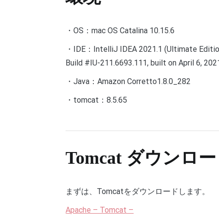
・OS：mac OS Catalina 10.15.6
・IDE：IntelliJ IDEA 2021.1 (Ultimate Editio
Build #IU-211.6693.111, built on April 6, 202
・Java：Amazon Corretto1.8.0_282
・tomcat：8.5.65
Tomcat ダウンロ
まずは、Tomcatをダウンロードします。
Apache – Tomcat –