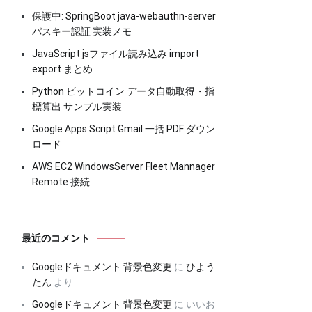
保護中: SpringBoot java-webauthn-server
パスキー認証 実装メモ
JavaScript jsファイル読み込み import
export まとめ
Python ビットコイン データ自動取得・指
標算出 サンプル実装
Google Apps Script Gmail 一括 PDF ダウン
ロード
AWS EC2 WindowsServer Fleet Mannager
Remote 接続
最近のコメント
Googleドキュメント 背景色変更
に
ひよう
たん
より
Googleドキュメント 背景色変更
に
いいお