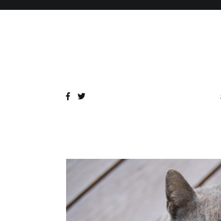
コ
ン
テ
ン
ツ
へ
ス
キ
ッ
プ