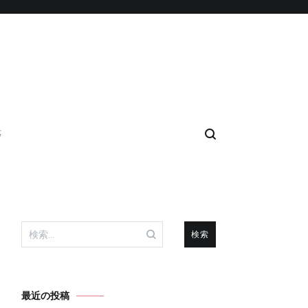
等
検
索:
最近の投稿