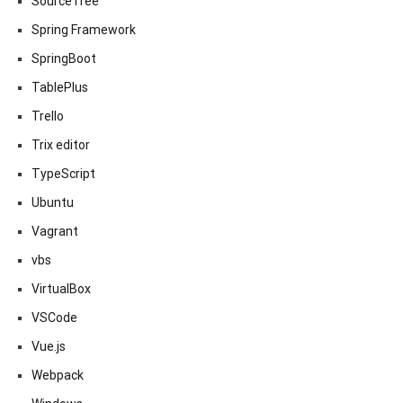
SourceTree
Spring Framework
SpringBoot
TablePlus
Trello
Trix editor
TypeScript
Ubuntu
Vagrant
vbs
VirtualBox
VSCode
Vue.js
Webpack