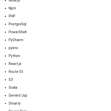
Node.js
Npm
PHP
PostgreSql
PowerShell
PyCharm
pyenv
Python
React.js
Route 53
S3
Scala
Servlet/Jsp
Smarty