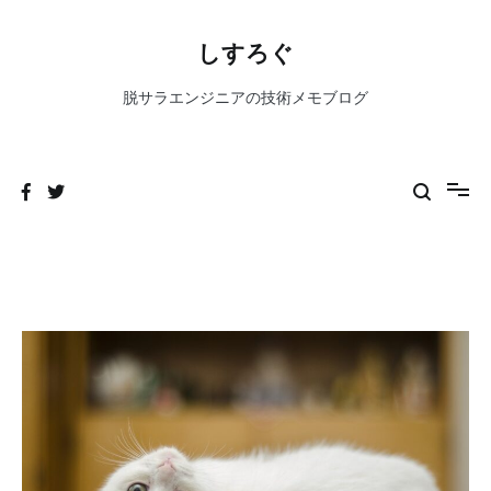
コ
ン
しすろぐ
テ
ン
脱サラエンジニアの技術メモブログ
ツ
へ
ス
キ
ッ
プ