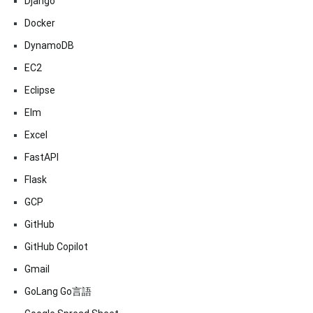
Django
Docker
DynamoDB
EC2
Eclipse
Elm
Excel
FastAPI
Flask
GCP
GitHub
GitHub Copilot
Gmail
GoLang Go言語