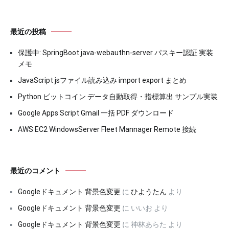
最近の投稿
保護中: SpringBoot java-webauthn-server パスキー認証 実装
メモ
JavaScript jsファイル読み込み import export まとめ
Python ビットコイン データ自動取得・指標算出 サンプル実装
Google Apps Script Gmail 一括 PDF ダウンロード
AWS EC2 WindowsServer Fleet Mannager Remote 接続
最近のコメント
Googleドキュメント 背景色変更
に
ひようたん
より
Googleドキュメント 背景色変更
に
いいお
より
Googleドキュメント 背景色変更
に
神林あらた
より