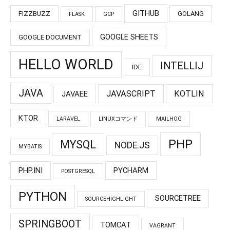
GITHUB
FIZZBUZZ
GOLANG
FLASK
GCP
GOOGLE SHEETS
GOOGLE DOCUMENT
HELLO WORLD
INTELLIJ
IDE
JAVA
JAVASCRIPT
KOTLIN
JAVAEE
KTOR
LARAVEL
LINUXコマンド
MAILHOG
PHP
MYSQL
NODE.JS
MYBATIS
PHP.INI
PYCHARM
POSTGRESQL
PYTHON
SOURCETREE
SOURCEHIGHLIGHT
SPRINGBOOT
TOMCAT
VAGRANT