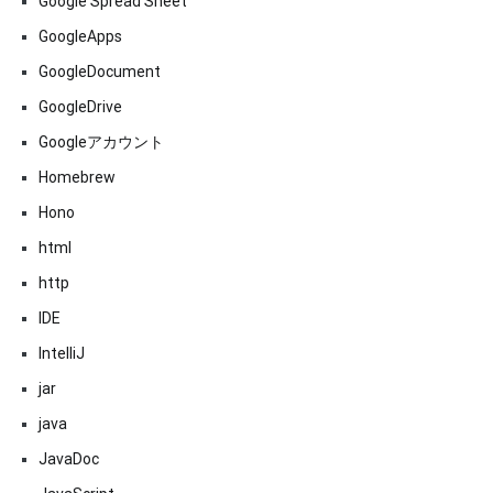
Google Spread Sheet
GoogleApps
GoogleDocument
GoogleDrive
Googleアカウント
Homebrew
Hono
html
http
IDE
IntelliJ
jar
java
JavaDoc