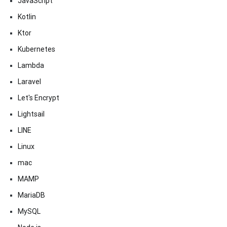
JavaScript
Kotlin
Ktor
Kubernetes
Lambda
Laravel
Let's Encrypt
Lightsail
LINE
Linux
mac
MAMP
MariaDB
MySQL