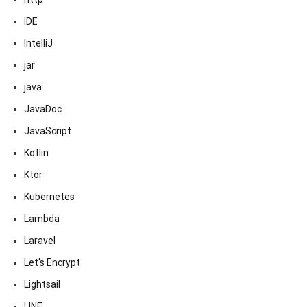
IDE
IntelliJ
jar
java
JavaDoc
JavaScript
Kotlin
Ktor
Kubernetes
Lambda
Laravel
Let's Encrypt
Lightsail
LINE