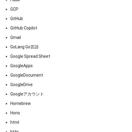
GCP
GitHub
GitHub Copilot
Gmail
GoLang Go言語
Google Spread Sheet
GoogleApps
GoogleDocument
GoogleDrive
Googleアカウント
Homebrew
Hono
html
http