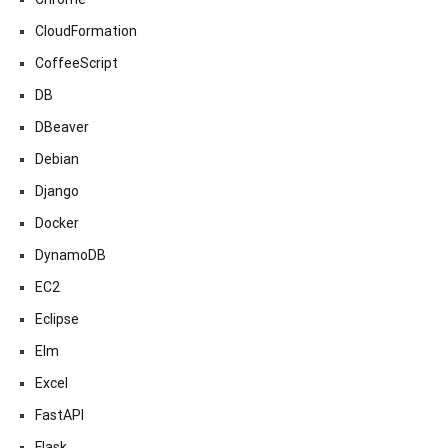
CloudFormation
CoffeeScript
DB
DBeaver
Debian
Django
Docker
DynamoDB
EC2
Eclipse
Elm
Excel
FastAPI
Flask