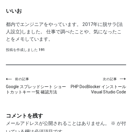
いいお
都内でエンジニアをやっています。 2017年に脱サラ(法
人設立)しました。 仕事で調べたことや、気になったこ
とをメモしています。
投稿を作成しました
191
前の記事
次の記事
投
Google スプレッドシート ショー
PHP DocBlocker インストール
稿
トカットキー 一覧 確認方法
Visual Studio Code
ナ
ビ
コメントを残す
ゲ
メールアドレスが公開されることはありません。
※
が付
いている欄は必須項目です