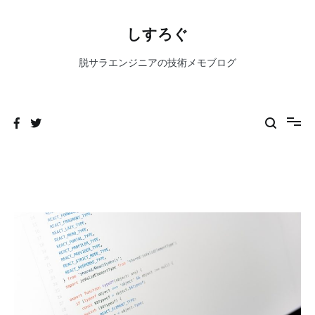
コ
ン
しすろぐ
テ
ン
脱サラエンジニアの技術メモブログ
ツ
へ
ス
キ
ッ
プ