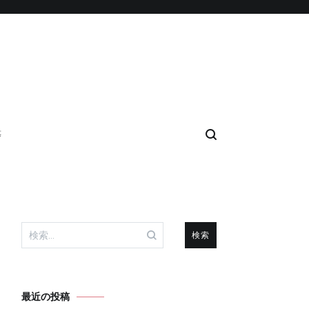
等
検
索:
最近の投稿