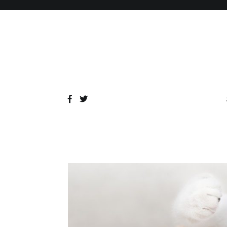
コ
ン
テ
ン
ツ
へ
ス
キ
ッ
プ