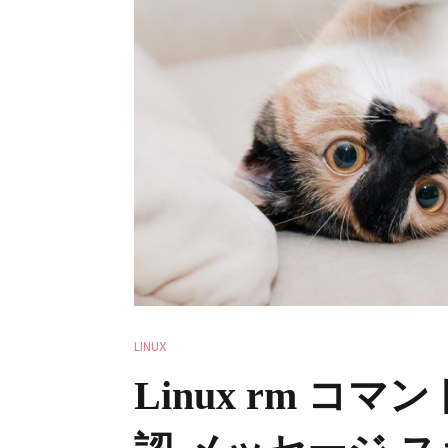
LINUX
Linux rm コ