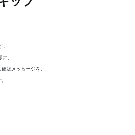
スキップ
す。
際に、
る確認メッセージを、
す。