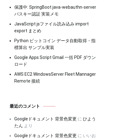
保護中: SpringBoot java-webauthn-server
パスキー認証 実装メモ
JavaScript jsファイル読み込み import
export まとめ
Python ビットコイン データ自動取得・指
標算出 サンプル実装
Google Apps Script Gmail 一括 PDF ダウン
ロード
AWS EC2 WindowsServer Fleet Mannager
Remote 接続
最近のコメント
Googleドキュメント 背景色変更
に
ひよう
たん
より
Googleドキュメント 背景色変更
に
いいお