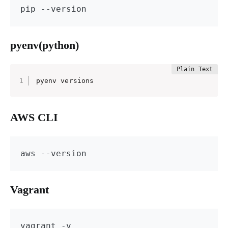
pip --version
pyenv(python)
pyenv versions
AWS CLI
aws --version
Vagrant
vagrant -v