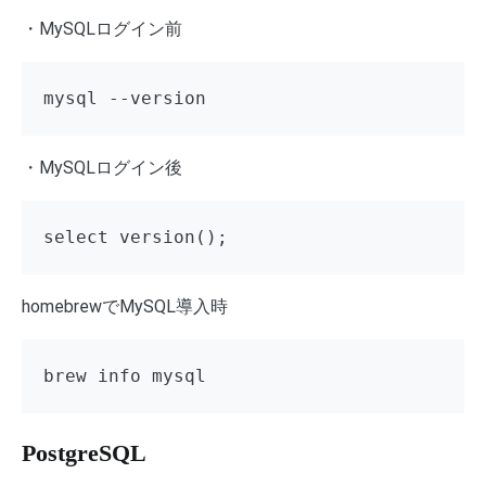
・MySQLログイン前
mysql --version
・MySQLログイン後
select version();
homebrewでMySQL導入時
brew info mysql
PostgreSQL