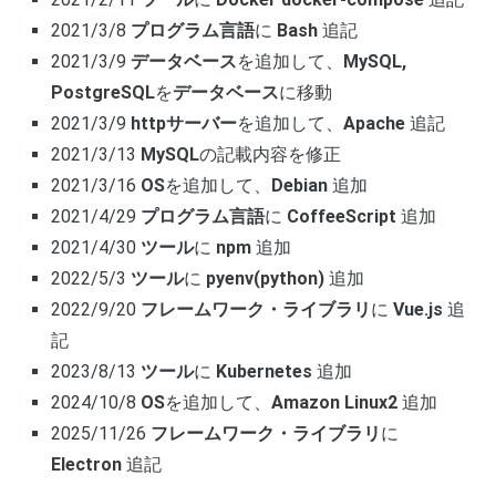
2021/3/8
プログラム言語
に
Bash
追記
2021/3/9
データベース
を追加して、
MySQL,
PostgreSQL
を
データベース
に移動
2021/3/9
httpサーバー
を追加して、
Apache
追記
2021/3/13
MySQL
の記載内容を修正
2021/3/16
OS
を追加して、
Debian
追加
2021/4/29
プログラム言語
に
CoffeeScript
追加
2021/4/30
ツール
に
npm
追加
2022/5/3
ツール
に
pyenv(python)
追加
2022/9/20
フレームワーク・ライブラリ
に
Vue.js
追
記
2023/8/13
ツール
に
Kubernetes
追加
2024/10/8
OS
を追加して、
Amazon Linux2
追加
2025/11/26
フレームワーク・ライブラリ
に
Electron
追記