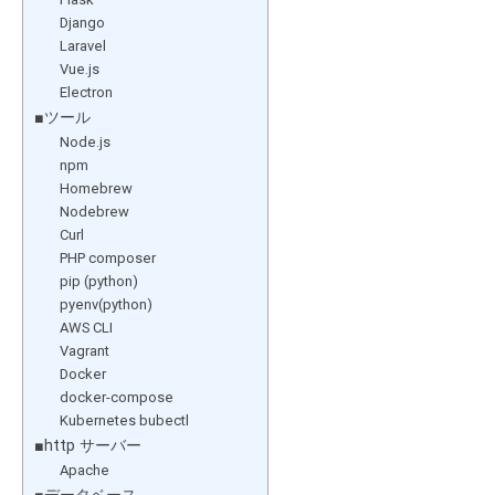
Django
Laravel
Vue.js
Electron
■ツール
Node.js
npm
Homebrew
Nodebrew
Curl
PHP composer
pip (python)
pyenv(python)
AWS CLI
Vagrant
Docker
docker-compose
Kubernetes bubectl
■http サーバー
Apache