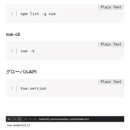
npm list -g vue
vue-cli
vue -V
グローバルAPI
Vue.version