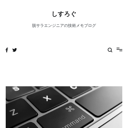
コ
ン
しすろぐ
テ
ン
脱サラエンジニアの技術メモブログ
ツ
へ
ス
キ
ッ
プ