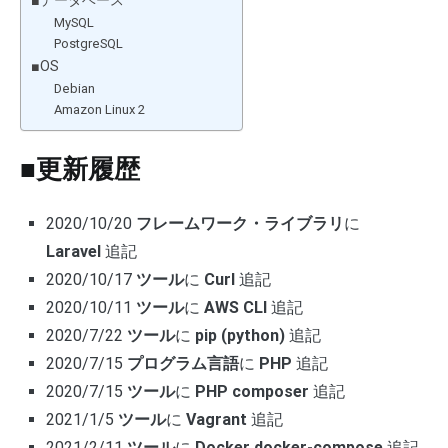
■データベース
MySQL
PostgreSQL
■OS
Debian
Amazon Linux 2
■更新履歴
2020/10/20
フレームワーク・ライブラリ
に
Laravel
追記
2020/10/17
ツール
に
Curl
追記
2020/10/11
ツール
に
AWS CLI
追記
2020/7/22
ツール
に
pip (python)
追記
2020/7/15
プログラム言語
に
PHP
追記
2020/7/15
ツール
に
PHP
composer
追記
2021/1/5
ツール
に
Vagrant
追記
2021/2/11
ツール
に
Docker
docker-compose
追記