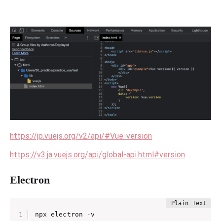
https://jp.vuejs.org/v2/api/#Vue-version
https://v3.ja.vuejs.org/api/global-api.html#version
Electron
npx electron -v