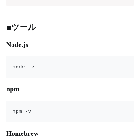
■ツール
Node.js
node -v
npm
npm -v
Homebrew