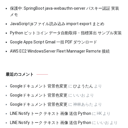
保護中: SpringBoot java-webauthn-server パスキー認証 実装
メモ
JavaScript jsファイル読み込み import export まとめ
Python ビットコイン データ自動取得・指標算出 サンプル実装
Google Apps Script Gmail 一括 PDF ダウンロード
AWS EC2 WindowsServer Fleet Mannager Remote 接続
最近のコメント
Googleドキュメント 背景色変更
に
ひようたん
より
Googleドキュメント 背景色変更
に
いいお
より
Googleドキュメント 背景色変更
に
神林あらた
より
LINE Notify トーク テキスト 画像 送信 Python
に
HK
より
LINE Notify トーク テキスト 画像 送信 Python
に
いいお
より