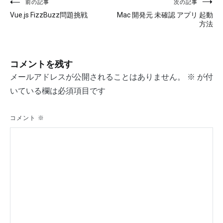
前の記事
次の記事
投
Vue.js FizzBuzz問題挑戦
Mac 開発元 未確認 アプリ 起動
稿
方法
ナ
ビ
コメントを残す
ゲ
メールアドレスが公開されることはありません。
※
が付
いている欄は必須項目です
ー
シ
コメント
※
ョ
ン