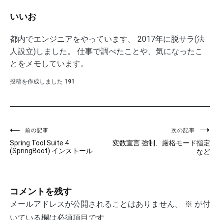
いいお
都内でエンジニアをやっています。 2017年に脱サラ(法
人設立)しました。 仕事で調べたことや、気になったこ
とをメモしています。
投稿を作成しました
191
前の記事
次の記事
投
Spring Tool Suite 4
変数宣言 強制、厳格モード指定
稿
(SpringBoot) インストール
など
ナ
ビ
コメントを残す
ゲ
メールアドレスが公開されることはありません。
※
が付
いている欄は必須項目です