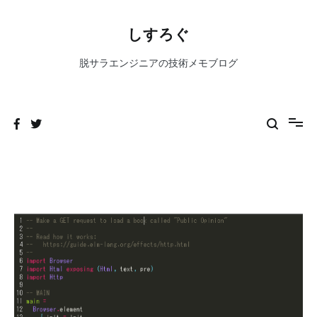
コ
ン
しすろぐ
テ
ン
脱サラエンジニアの技術メモブログ
ツ
へ
ス
キ
ッ
プ