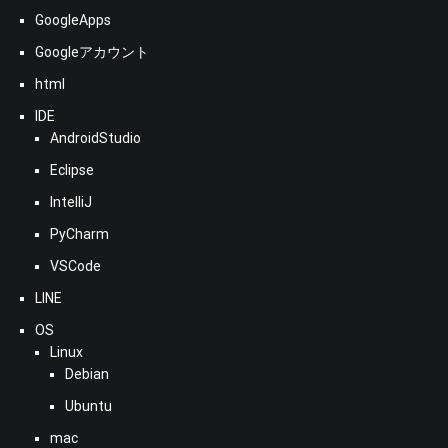
GoogleApps
Googleアカウント
html
IDE
AndroidStudio
Eclipse
IntelliJ
PyCharm
VSCode
LINE
OS
Linux
Debian
Ubuntu
mac