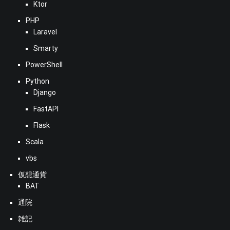
Ktor
PHP
Laravel
Smarty
PowerShell
Python
Django
FastAPI
Flask
Scala
vbs
仮想通貨
BAT
通院
雑記