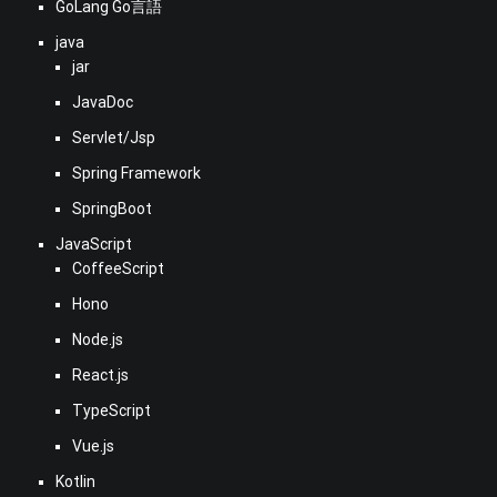
GoLang Go言語
java
jar
JavaDoc
Servlet/Jsp
Spring Framework
SpringBoot
JavaScript
CoffeeScript
Hono
Node.js
React.js
TypeScript
Vue.js
Kotlin