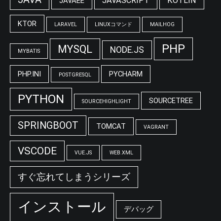
JAVASCRIPT
KOTLIN
JAVAEE
KTOR
LARAVEL
LINUXコマンド
MAILHOG
PHP
MYSQL
NODE.JS
MYBATIS
PHP.INI
PYCHARM
POSTGRESQL
PYTHON
SOURCETREE
SOURCEHIGHLIGHT
SPRINGBOOT
TOMCAT
VAGRANT
VSCODE
VUE.JS
WEB.XML
すぐ忘れてしまうシリーズ
インストール
デバッグ