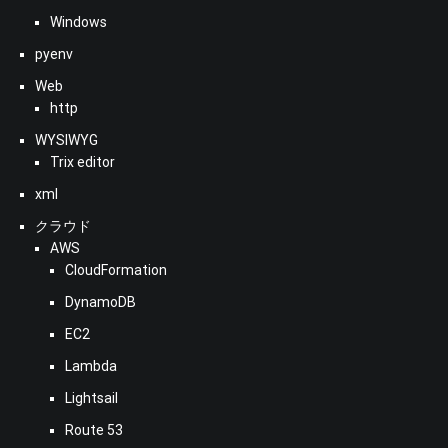
Windows
pyenv
Web
http
WYSIWYG
Trix editor
xml
クラウド
AWS
CloudFormation
DynamoDB
EC2
Lambda
Lightsail
Route 53