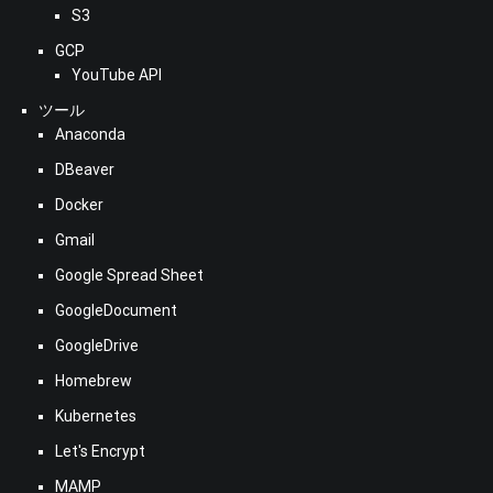
S3
GCP
YouTube API
ツール
Anaconda
DBeaver
Docker
Gmail
Google Spread Sheet
GoogleDocument
GoogleDrive
Homebrew
Kubernetes
Let's Encrypt
MAMP