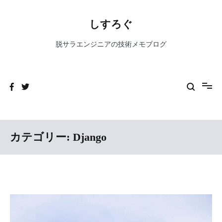
コ
ン
しすろぐ
テ
ン
脱サラエンジニアの技術メモブログ
ツ
へ
ス
キ
ッ
プ
カテゴリー:
Django