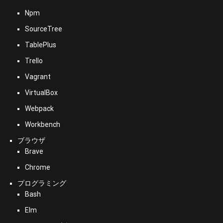
Npm
SourceTree
TablePlus
Trello
Vagrant
VirtualBox
Webpack
Workbench
ブラウザ
Brave
Chrome
プログラミング
Bash
Elm