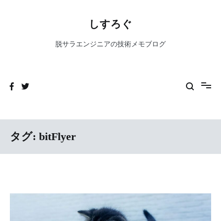
コ
ン
しすろぐ
テ
ン
脱サラエンジニアの技術メモブログ
ツ
へ
ス
キ
ッ
プ
タグ:
bitFlyer