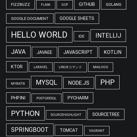
GITHUB
FIZZBUZZ
GOLANG
FLASK
GCP
GOOGLE SHEETS
GOOGLE DOCUMENT
HELLO WORLD
INTELLIJ
IDE
JAVA
JAVASCRIPT
KOTLIN
JAVAEE
KTOR
LARAVEL
LINUXコマンド
MAILHOG
PHP
MYSQL
NODE.JS
MYBATIS
PHP.INI
PYCHARM
POSTGRESQL
PYTHON
SOURCETREE
SOURCEHIGHLIGHT
SPRINGBOOT
TOMCAT
VAGRANT