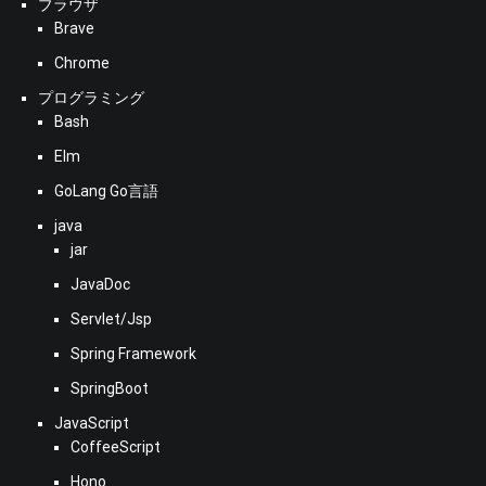
ブラウザ
Brave
Chrome
プログラミング
Bash
Elm
GoLang Go言語
java
jar
JavaDoc
Servlet/Jsp
Spring Framework
SpringBoot
JavaScript
CoffeeScript
Hono