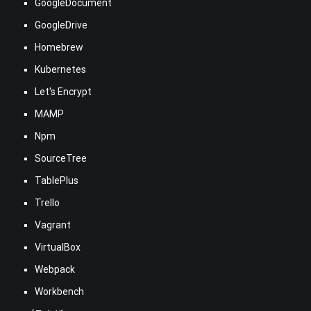
GoogleDocument
GoogleDrive
Homebrew
Kubernetes
Let's Encrypt
MAMP
Npm
SourceTree
TablePlus
Trello
Vagrant
VirtualBox
Webpack
Workbench