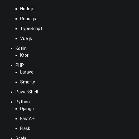
Node.js
React.js
TypeScript
Vue.js
Kotlin
Ktor
PHP
Laravel
Smarty
PowerShell
Python
Django
FastAPI
Flask
Scala