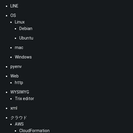
LINE
OS
Linux
Debian
Ubuntu
mac
Windows
pyenv
Web
http
WYSIWYG
Trix editor
xml
クラウド
AWS
CloudFormation