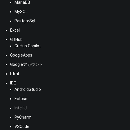
MariaDB
MySQL
PostgreSql
Excel
GitHub
GitHub Copilot
GoogleApps
Googleアカウント
html
IDE
AndroidStudio
Eclipse
IntelliJ
PyCharm
VSCode