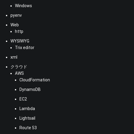
Windows
pyenv
Web
http
WYSIWYG
Trix editor
xml
クラウド
AWS
CloudFormation
DynamoDB
EC2
Lambda
Lightsail
Route 53