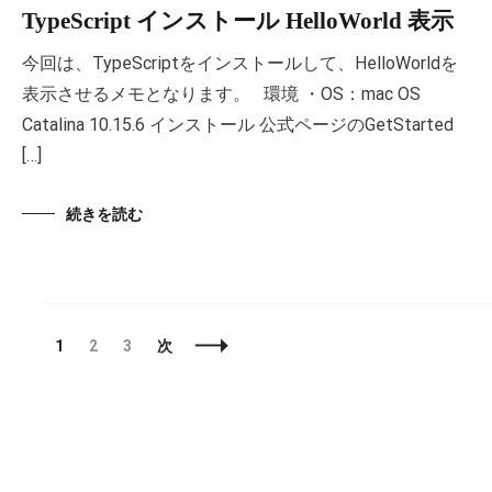
TypeScript インストール HelloWorld 表示
今回は、TypeScriptをインストールして、HelloWorldを
表示させるメモとなります。 環境 ・OS：mac OS
Catalina 10.15.6 インストール 公式ページのGetStarted
[…]
続きを読む
投
固
固
固
1
2
3
次
稿
定
定
定
ナ
ペ
ペ
ペ
ビ
ー
ー
ー
ゲ
ジ
ジ
ジ
ー
シ
ョ