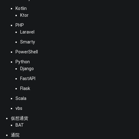
Kotlin
Ktor
PHP
Laravel
Smarty
PowerShell
Python
Django
FastAPI
Flask
Scala
vbs
仮想通貨
BAT
通院