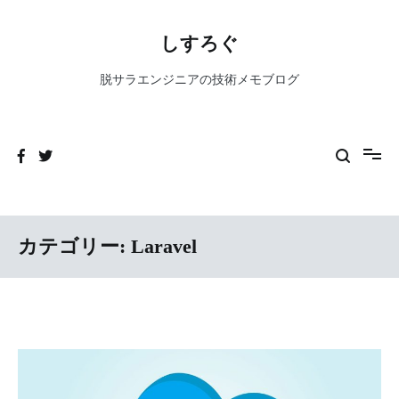
コ
ン
しすろぐ
テ
ン
脱サラエンジニアの技術メモブログ
ツ
へ
ス
キ
ッ
プ
カテゴリー:
Laravel