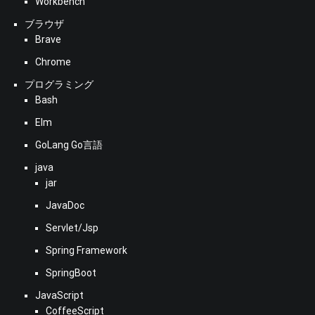
Workbench
ブラウザ
Brave
Chrome
プログラミング
Bash
Elm
GoLang Go言語
java
jar
JavaDoc
Servlet/Jsp
Spring Framework
SpringBoot
JavaScript
CoffeeScript