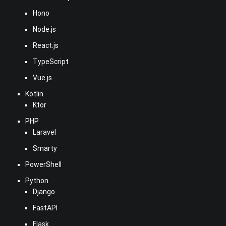
Hono
Node.js
React.js
TypeScript
Vue.js
Kotlin
Ktor
PHP
Laravel
Smarty
PowerShell
Python
Django
FastAPI
Flask