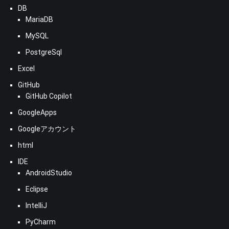
DB
MariaDB
MySQL
PostgreSql
Excel
GitHub
GitHub Copilot
GoogleApps
Googleアカウント
html
IDE
AndroidStudio
Eclipse
IntelliJ
PyCharm