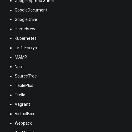
Google Spread Sheet
GoogleDocument
GoogleDrive
Homebrew
Kubernetes
Let's Encrypt
MAMP
Npm
SourceTree
TablePlus
Trello
Vagrant
VirtualBox
Webpack