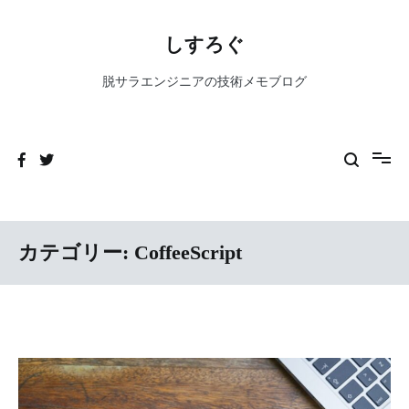
コ
ン
しすろぐ
テ
ン
脱サラエンジニアの技術メモブログ
ツ
へ
ス
キ
ッ
プ
カテゴリー:
CoffeeScript