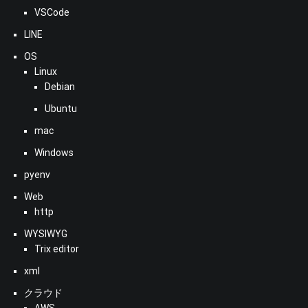
VSCode
LINE
OS
Linux
Debian
Ubuntu
mac
Windows
pyenv
Web
http
WYSIWYG
Trix editor
xml
クラウド
AWS