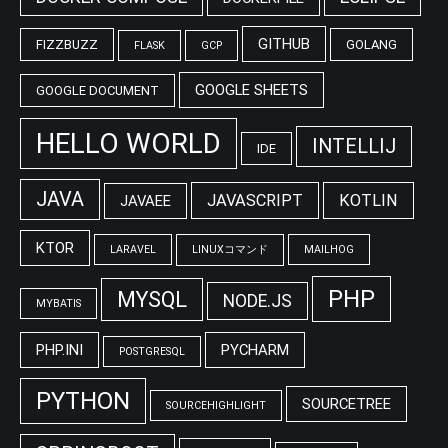
GITHUB
FIZZBUZZ
GOLANG
FLASK
GCP
GOOGLE SHEETS
GOOGLE DOCUMENT
HELLO WORLD
INTELLIJ
IDE
JAVA
JAVASCRIPT
KOTLIN
JAVAEE
KTOR
LARAVEL
LINUXコマンド
MAILHOG
PHP
MYSQL
NODE.JS
MYBATIS
PHP.INI
PYCHARM
POSTGRESQL
PYTHON
SOURCETREE
SOURCEHIGHLIGHT