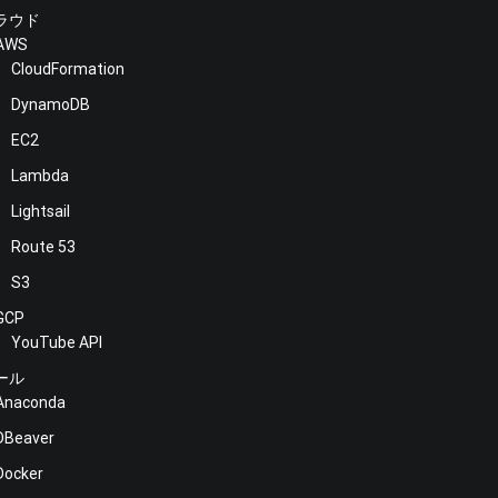
ラウド
AWS
CloudFormation
DynamoDB
EC2
Lambda
Lightsail
Route 53
S3
GCP
YouTube API
ール
Anaconda
DBeaver
Docker