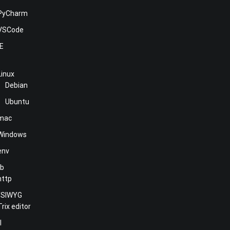
PyCharm
VSCode
NE
Linux
Debian
Ubuntu
mac
Windows
env
b
http
SIWYG
Trix editor
l