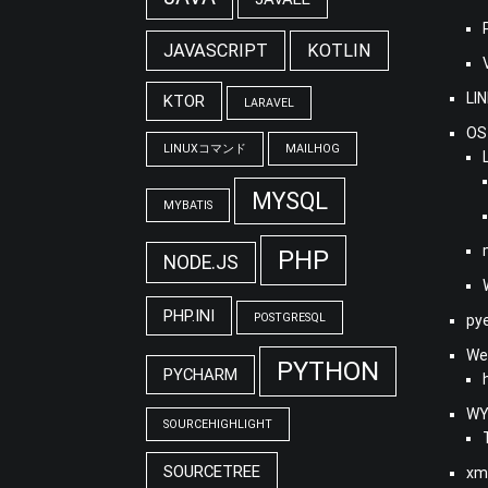
JAVASCRIPT
KOTLIN
LI
KTOR
LARAVEL
OS
LINUXコマンド
MAILHOG
MYSQL
MYBATIS
PHP
NODE.JS
PHP.INI
POSTGRESQL
py
We
PYTHON
PYCHARM
WY
SOURCEHIGHLIGHT
SOURCETREE
xm