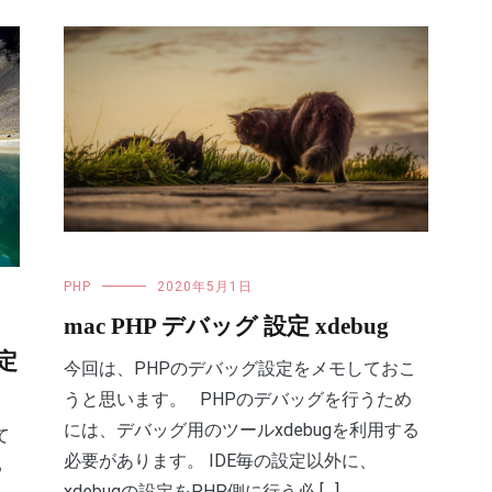
PHP
2020年5月1日
mac PHP デバッグ 設定 xdebug
設定
今回は、PHPのデバッグ設定をメモしておこ
うと思います。 PHPのデバッグを行うため
には、デバッグ用のツールxdebugを利用する
て
必要があります。 IDE毎の設定以外に、
る
xdebugの設定をPHP側に行う必 […]