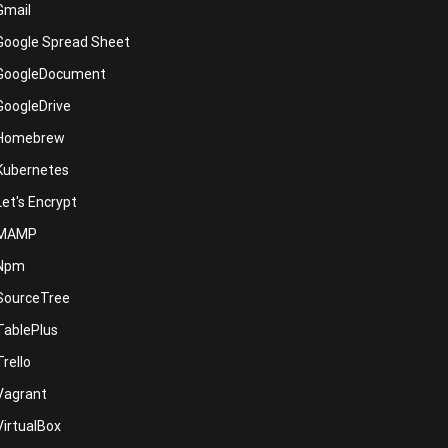
Gmail
Google Spread Sheet
GoogleDocument
GoogleDrive
Homebrew
Kubernetes
Let's Encrypt
MAMP
Npm
SourceTree
TablePlus
Trello
Vagrant
VirtualBox