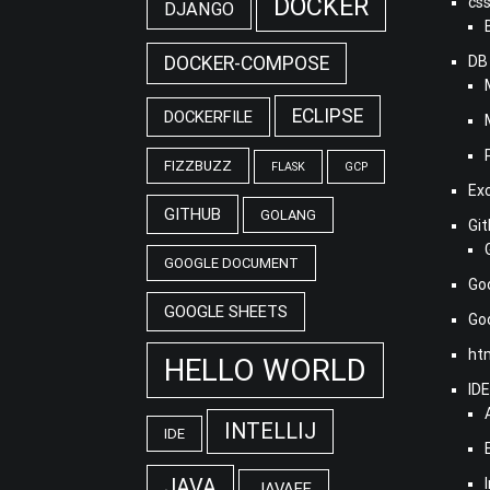
DOCKER
cs
DJANGO
DOCKER-COMPOSE
DB
ECLIPSE
DOCKERFILE
FIZZBUZZ
FLASK
GCP
Ex
GITHUB
GOLANG
Gi
GOOGLE DOCUMENT
Go
GOOGLE SHEETS
G
ht
HELLO WORLD
ID
INTELLIJ
IDE
JAVA
JAVAEE