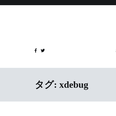
コ
ン
テ
ン
ツ
へ
ス
キ
ッ
プ
タグ:
xdebug