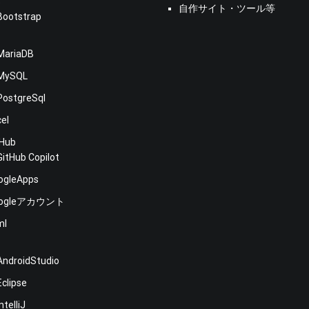
s
自作サイト・ツール等
Bootstrap
MariaDB
MySQL
PostgreSql
cel
tHub
GitHub Copilot
ogleApps
oogleアカウント
ml
E
AndroidStudio
Eclipse
IntelliJ