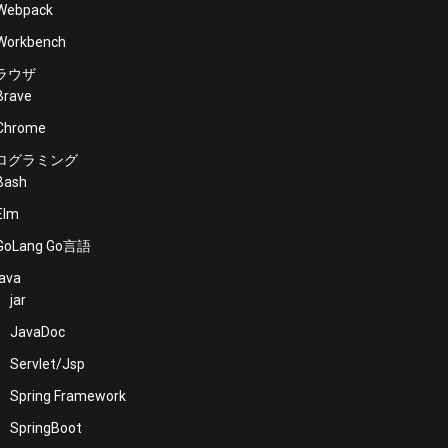
Webpack
Workbench
ラウザ
Brave
Chrome
ログラミング
Bash
Elm
GoLang Go言語
java
jar
JavaDoc
Servlet/Jsp
Spring Framework
SpringBoot