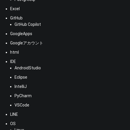
Excel
GitHub
GitHub Copilot
GoogleApps
Googleアカウント
html
IDE
AndroidStudio
Eclipse
IntelliJ
PyCharm
VSCode
LINE
OS