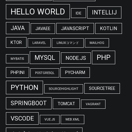
HELLO WORLD
INTELLIJ
IDE
JAVA
JAVASCRIPT
KOTLIN
JAVAEE
KTOR
LARAVEL
LINUXコマンド
MAILHOG
PHP
MYSQL
NODE.JS
MYBATIS
PHP.INI
PYCHARM
POSTGRESQL
PYTHON
SOURCETREE
SOURCEHIGHLIGHT
SPRINGBOOT
TOMCAT
VAGRANT
VSCODE
VUE.JS
WEB.XML