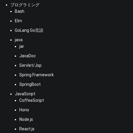
プログラミング
Bash
Elm
GoLang Go言語
java
jar
JavaDoc
Servlet/Jsp
Spring Framework
SpringBoot
JavaScript
CoffeeScript
Hono
Node.js
React.js