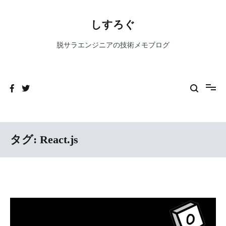
コ
ン
しすろぐ
テ
ン
脱サラエンジニアの技術メモブログ
ツ
へ
ス
キ
ッ
プ
タグ:
React.js