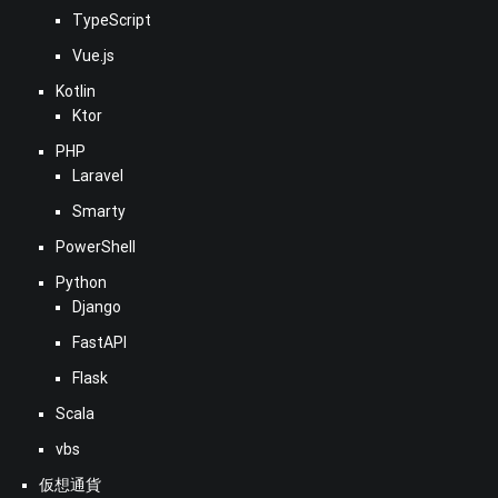
TypeScript
Vue.js
Kotlin
Ktor
PHP
Laravel
Smarty
PowerShell
Python
Django
FastAPI
Flask
Scala
vbs
仮想通貨