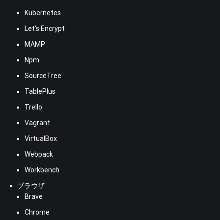
Kubernetes
Let's Encrypt
MAMP
Npm
SourceTree
TablePlus
Trello
Vagrant
VirtualBox
Webpack
Workbench
ブラウザ
Brave
Chrome