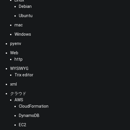
Linux
Debian
Ubuntu
mac
Windows
pyenv
Web
http
WYSIWYG
Trix editor
xml
クラウド
AWS
CloudFormation
DynamoDB
EC2