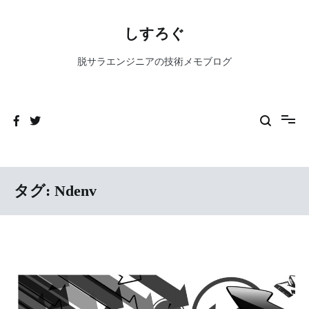
コ
ン
しすろぐ
テ
ン
脱サラエンジニアの技術メモブログ
ツ
へ
ス
キ
ッ
プ
タグ:
Ndenv