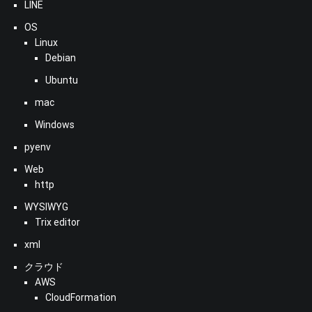
LINE
OS
Linux
Debian
Ubuntu
mac
Windows
pyenv
Web
http
WYSIWYG
Trix editor
xml
クラウド
AWS
CloudFormation