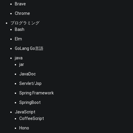
Brave
Chrome
プログラミング
Bash
Elm
GoLang Go言語
java
jar
JavaDoc
Servlet/Jsp
Spring Framework
SpringBoot
JavaScript
CoffeeScript
Hono