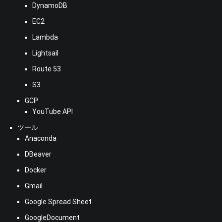
DynamoDB
EC2
Lambda
Lightsail
Route 53
S3
GCP
YouTube API
ツール
Anaconda
DBeaver
Docker
Gmail
Google Spread Sheet
GoogleDocument