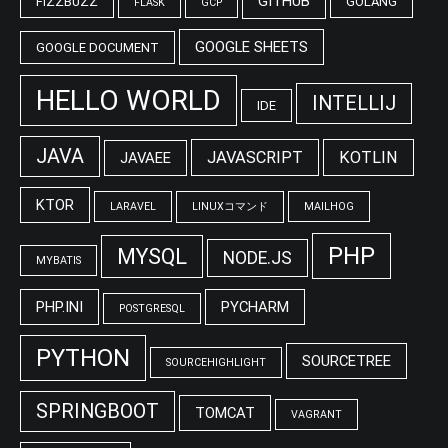
GITHUB
FIZZBUZZ
GOLANG
FLASK
GCP
GOOGLE SHEETS
GOOGLE DOCUMENT
HELLO WORLD
INTELLIJ
IDE
JAVA
JAVASCRIPT
KOTLIN
JAVAEE
KTOR
LARAVEL
LINUXコマンド
MAILHOG
PHP
MYSQL
NODE.JS
MYBATIS
PHP.INI
PYCHARM
POSTGRESQL
PYTHON
SOURCETREE
SOURCEHIGHLIGHT
SPRINGBOOT
TOMCAT
VAGRANT