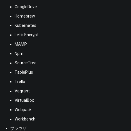
GoogleDrive
Homebrew
Kubernetes
Let's Encrypt
MAMP
Npm
SourceTree
TablePlus
Trello
Vagrant
VirtualBox
Webpack
Workbench
ブラウザ