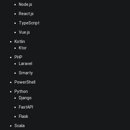
Node.js
React.js
TypeScript
Vue.js
Kotlin
Ktor
PHP
Laravel
Smarty
PowerShell
Python
Django
FastAPI
Flask
Scala