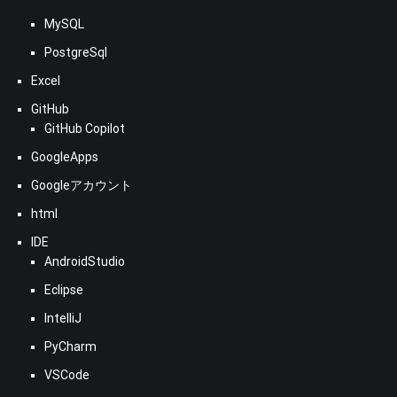
MySQL
PostgreSql
Excel
GitHub
GitHub Copilot
GoogleApps
Googleアカウント
html
IDE
AndroidStudio
Eclipse
IntelliJ
PyCharm
VSCode