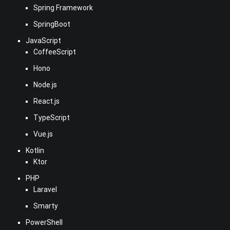
Spring Framework
SpringBoot
JavaScript
CoffeeScript
Hono
Node.js
React.js
TypeScript
Vue.js
Kotlin
Ktor
PHP
Laravel
Smarty
PowerShell