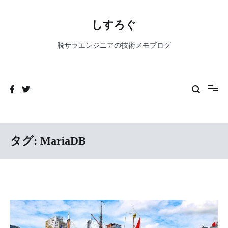
コ
ン
しすろぐ
テ
ン
脱サラエンジニアの技術メモブログ
ツ
へ
ス
キ
ッ
プ
タグ:
MariaDB