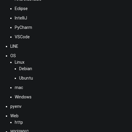
Eclipse
IntelliJ
PyCharm
VSCode
LINE
OS
Linux
Debian
Ubuntu
mac
Windows
pyenv
Web
http
WYSIWYG