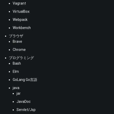
Vagrant
VirtualBox
Webpack
Workbench
ブラウザ
Brave
Chrome
プログラミング
Bash
Elm
GoLang Go言語
java
jar
JavaDoc
Servlet/Jsp