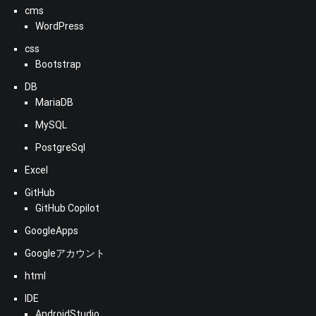
cms
WordPress
css
Bootstrap
DB
MariaDB
MySQL
PostgreSql
Excel
GitHub
GitHub Copilot
GoogleApps
Googleアカウント
html
IDE
AndroidStudio