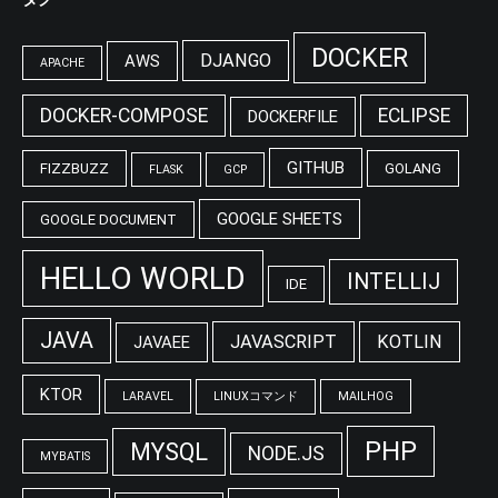
DOCKER
DJANGO
AWS
APACHE
DOCKER-COMPOSE
ECLIPSE
DOCKERFILE
GITHUB
FIZZBUZZ
GOLANG
FLASK
GCP
GOOGLE SHEETS
GOOGLE DOCUMENT
HELLO WORLD
INTELLIJ
IDE
JAVA
JAVASCRIPT
KOTLIN
JAVAEE
KTOR
LARAVEL
LINUXコマンド
MAILHOG
PHP
MYSQL
NODE.JS
MYBATIS