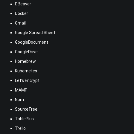
DBeaver
Docker
Gmail
Google Spread Sheet
GoogleDocument
GoogleDrive
Homebrew
Kubernetes
Let's Encrypt
MAMP
Npm
SourceTree
TablePlus
Trello