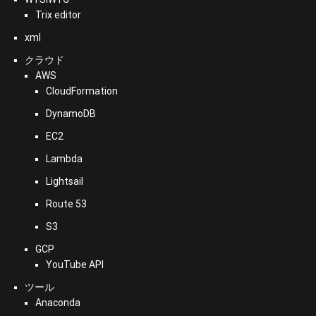
Trix editor
xml
クラウド
AWS
CloudFormation
DynamoDB
EC2
Lambda
Lightsail
Route 53
S3
GCP
YouTube API
ツール
Anaconda