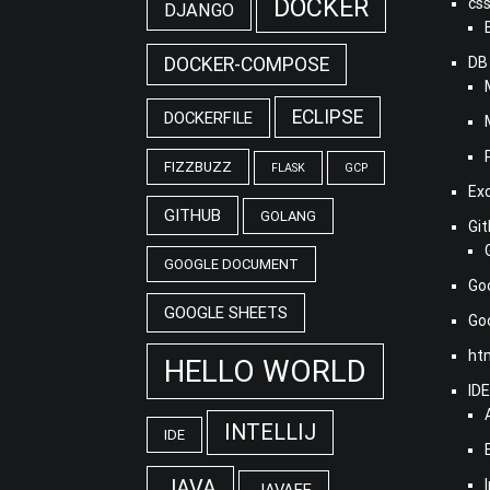
DOCKER
cs
DJANGO
DOCKER-COMPOSE
DB
ECLIPSE
DOCKERFILE
FIZZBUZZ
FLASK
GCP
Ex
GITHUB
GOLANG
Gi
GOOGLE DOCUMENT
Go
GOOGLE SHEETS
G
ht
HELLO WORLD
ID
INTELLIJ
IDE
JAVA
JAVAEE