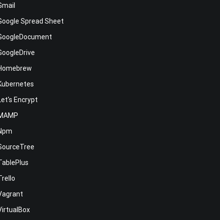
Gmail
Google Spread Sheet
GoogleDocument
GoogleDrive
Homebrew
Kubernetes
Let's Encrypt
MAMP
Npm
SourceTree
TablePlus
Trello
Vagrant
VirtualBox