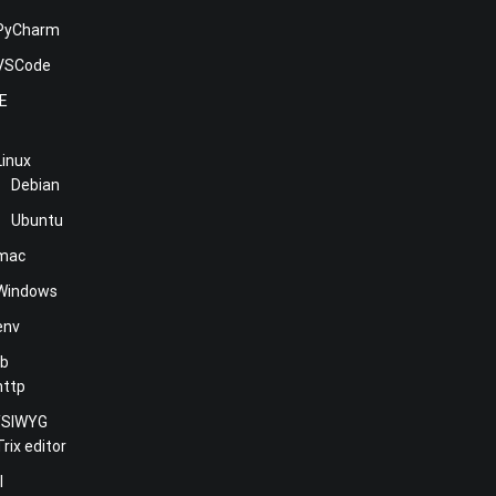
PyCharm
VSCode
NE
Linux
Debian
Ubuntu
mac
Windows
env
b
http
SIWYG
Trix editor
l