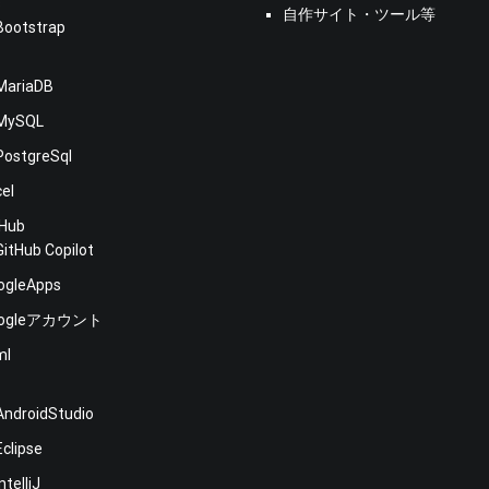
s
自作サイト・ツール等
Bootstrap
MariaDB
MySQL
PostgreSql
cel
tHub
GitHub Copilot
ogleApps
oogleアカウント
ml
E
AndroidStudio
Eclipse
IntelliJ