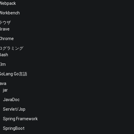
Webpack
Workbench
ラウザ
Brave
Chrome
ログラミング
Bash
Elm
GoLang Go言語
java
jar
JavaDoc
Servlet/Jsp
Spring Framework
SpringBoot