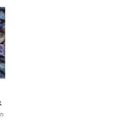
ス
の
、