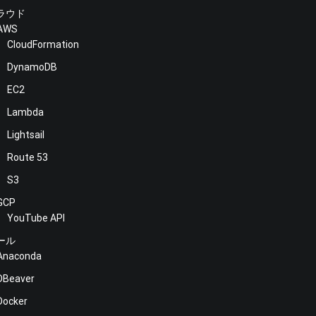
ラウド
AWS
CloudFormation
DynamoDB
EC2
Lambda
Lightsail
Route 53
S3
GCP
YouTube API
ール
Anaconda
DBeaver
Docker