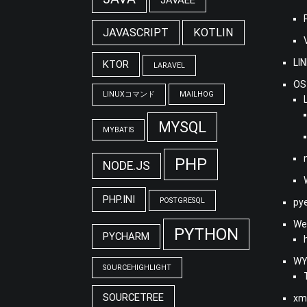
JAVASCRIPT
KOTLIN
LI
KTOR
LARAVEL
OS
LINUXコマンド
MAILHOG
MYSQL
MYBATIS
PHP
NODE.JS
PHP.INI
POSTGRESQL
py
We
PYTHON
PYCHARM
WY
SOURCEHIGHLIGHT
SOURCETREE
xm