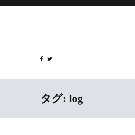
コ
ン
テ
ン
ツ
へ
ス
キ
ッ
プ
タグ:
log