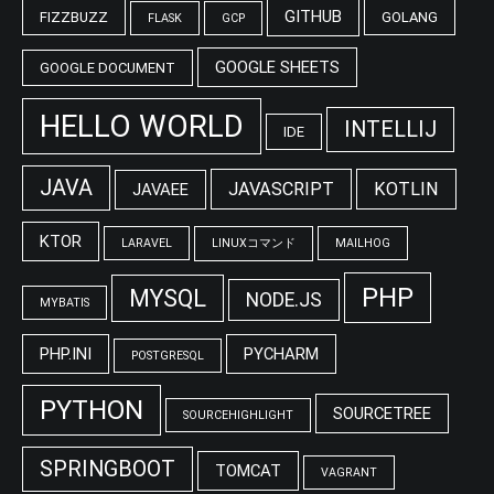
GITHUB
FIZZBUZZ
GOLANG
FLASK
GCP
GOOGLE SHEETS
GOOGLE DOCUMENT
HELLO WORLD
INTELLIJ
IDE
JAVA
JAVASCRIPT
KOTLIN
JAVAEE
KTOR
LARAVEL
LINUXコマンド
MAILHOG
PHP
MYSQL
NODE.JS
MYBATIS
PHP.INI
PYCHARM
POSTGRESQL
PYTHON
SOURCETREE
SOURCEHIGHLIGHT
SPRINGBOOT
TOMCAT
VAGRANT