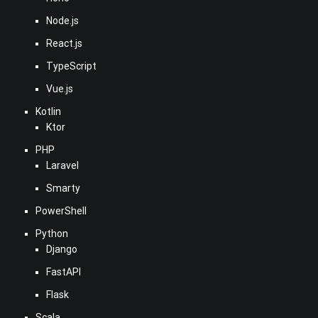
Node.js
React.js
TypeScript
Vue.js
Kotlin
Ktor
PHP
Laravel
Smarty
PowerShell
Python
Django
FastAPI
Flask
Scala