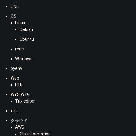
LINE
OS
Linux
Debian
Ubuntu
mac
Windows
pyenv
Web
http
WYSIWYG
Trix editor
xml
クラウド
AWS
CloudFormation