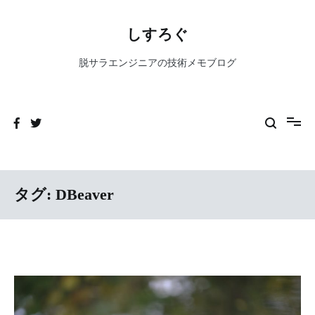
コ
ン
しすろぐ
テ
ン
脱サラエンジニアの技術メモブログ
ツ
へ
ス
キ
ッ
プ
タグ:
DBeaver