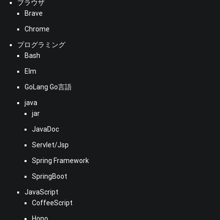
ブラウザ
Brave
Chrome
プログラミング
Bash
Elm
GoLang Go言語
java
jar
JavaDoc
Servlet/Jsp
Spring Framework
SpringBoot
JavaScript
CoffeeScript
Hono