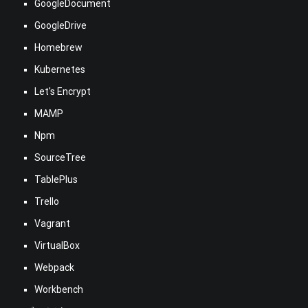
GoogleDocument
GoogleDrive
Homebrew
Kubernetes
Let's Encrypt
MAMP
Npm
SourceTree
TablePlus
Trello
Vagrant
VirtualBox
Webpack
Workbench