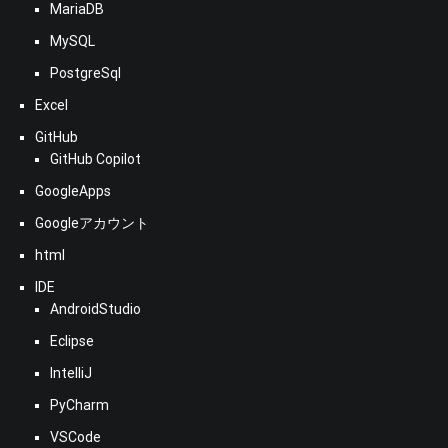
MariaDB
MySQL
PostgreSql
Excel
GitHub
GitHub Copilot
GoogleApps
Googleアカウント
html
IDE
AndroidStudio
Eclipse
IntelliJ
PyCharm
VSCode