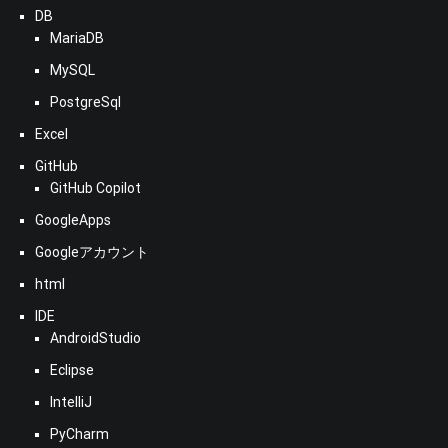
DB
MariaDB
MySQL
PostgreSql
Excel
GitHub
GitHub Copilot
GoogleApps
Googleアカウント
html
IDE
AndroidStudio
Eclipse
IntelliJ
PyCharm