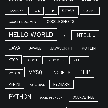
GITHUB
FIZZBUZZ
GOLANG
FLASK
GCP
GOOGLE SHEETS
GOOGLE DOCUMENT
HELLO WORLD
INTELLIJ
IDE
JAVA
JAVASCRIPT
KOTLIN
JAVAEE
KTOR
LARAVEL
LINUXコマンド
MAILHOG
PHP
MYSQL
NODE.JS
MYBATIS
PHP.INI
PYCHARM
POSTGRESQL
PYTHON
SOURCETREE
SOURCEHIGHLIGHT