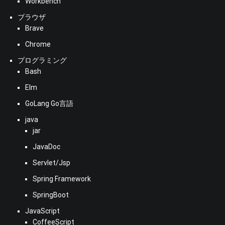
Workbench
ブラウザ
Brave
Chrome
プログラミング
Bash
Elm
GoLang Go言語
java
jar
JavaDoc
Servlet/Jsp
Spring Framework
SpringBoot
JavaScript
CoffeeScript