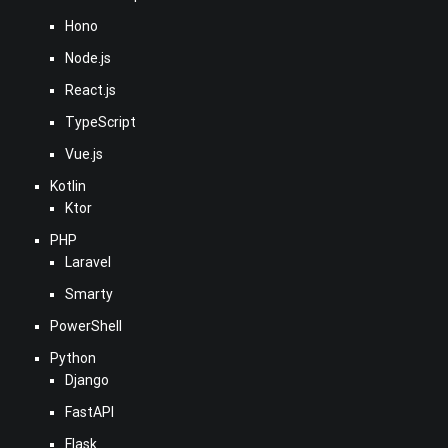
Hono
Node.js
React.js
TypeScript
Vue.js
Kotlin
Ktor
PHP
Laravel
Smarty
PowerShell
Python
Django
FastAPI
Flask