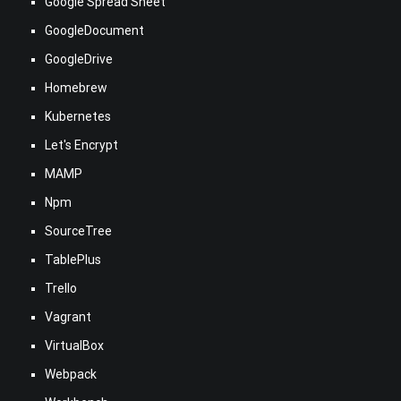
Google Spread Sheet
GoogleDocument
GoogleDrive
Homebrew
Kubernetes
Let's Encrypt
MAMP
Npm
SourceTree
TablePlus
Trello
Vagrant
VirtualBox
Webpack