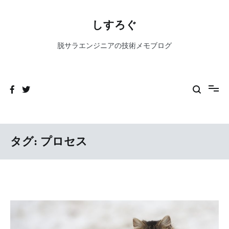
コ
ン
しすろぐ
テ
ン
脱サラエンジニアの技術メモブログ
ツ
へ
ス
キ
ッ
プ
タグ:
プロセス