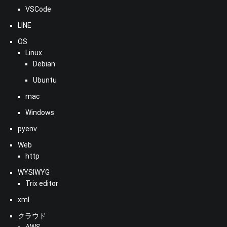
VSCode
LINE
OS
Linux
Debian
Ubuntu
mac
Windows
pyenv
Web
http
WYSIWYG
Trix editor
xml
クラウド
AWS