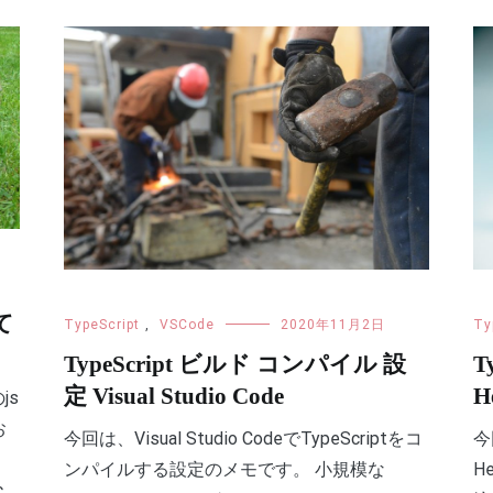
て
TypeScript
,
VSCode
2020年11月2日
Ty
TypeScript ビルド コンパイル 設
T
定 Visual Studio Code
H
js
お
今回は、Visual Studio CodeでTypeScriptをコ
今
ンパイルする設定のメモです。 小規模な
H
c