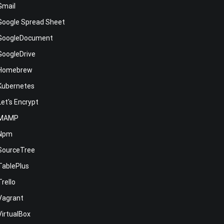
Gmail
Google Spread Sheet
GoogleDocument
GoogleDrive
Homebrew
Kubernetes
Let's Encrypt
MAMP
Npm
SourceTree
TablePlus
Trello
Vagrant
VirtualBox