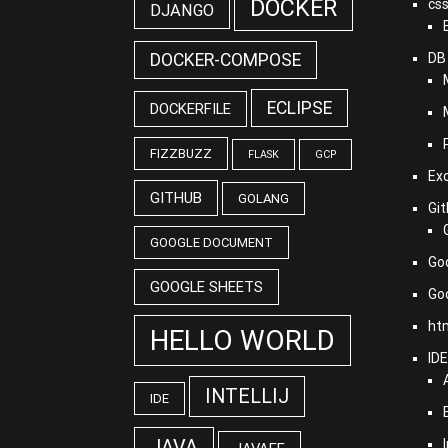
DOCKER
cs
DJANGO
DOCKER-COMPOSE
DB
ECLIPSE
DOCKERFILE
FIZZBUZZ
FLASK
GCP
Ex
GITHUB
GOLANG
Gi
GOOGLE DOCUMENT
Go
GOOGLE SHEETS
G
ht
HELLO WORLD
ID
INTELLIJ
IDE
JAVA