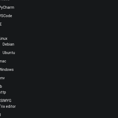
PyCharm
VSCode
NE
Linux
Debian
Ubuntu
mac
Windows
env
b
http
SIWYG
Trix editor
l