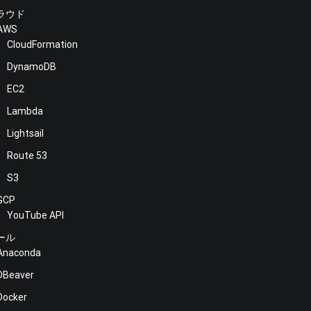
ラウド
AWS
CloudFormation
DynamoDB
EC2
Lambda
Lightsail
Route 53
S3
GCP
YouTube API
ール
Anaconda
DBeaver
Docker