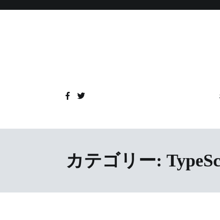
コ
ン
テ
ン
ツ
へ
ス
キ
ッ
プ
カテゴリー:
TypeSc