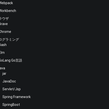
Webpack
Workbench
ラウザ
Brave
Chrome
ログラミング
Bash
Elm
GoLang Go言語
java
jar
JavaDoc
Servlet/Jsp
Spring Framework
SpringBoot