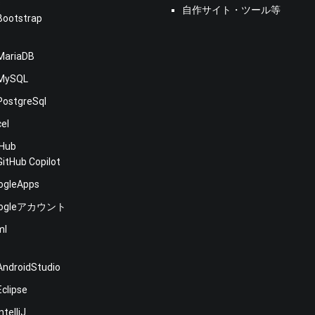
s
自作サイト・ツール等
Bootstrap
MariaDB
MySQL
PostgreSql
cel
tHub
GitHub Copilot
ogleApps
oogleアカウント
ml
E
AndroidStudio
Eclipse
IntelliJ