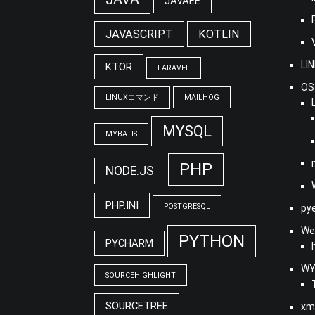
JAVAEE
JAVASCRIPT
KOTLIN
LI
KTOR
LARAVEL
OS
LINUXコマンド
MAILHOG
MYSQL
MYBATIS
PHP
NODE.JS
PHP.INI
POSTGRESQL
py
We
PYTHON
PYCHARM
WY
SOURCEHIGHLIGHT
SOURCETREE
xm