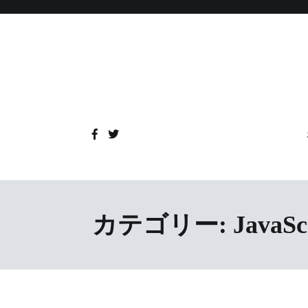
コ
ン
テ
ン
ツ
へ
ス
キ
ッ
プ
カテゴリー:
JavaSc