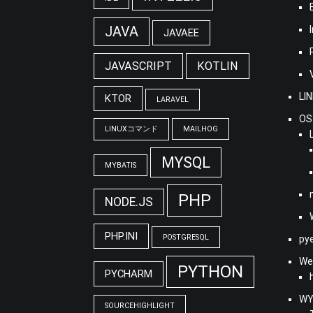
JAVA
JAVAEE
JAVASCRIPT
KOTLIN
LI
KTOR
LARAVEL
OS
LINUXコマンド
MAILHOG
MYSQL
MYBATIS
PHP
NODE.JS
PHP.INI
POSTGRESQL
py
We
PYTHON
PYCHARM
WY
SOURCEHIGHLIGHT