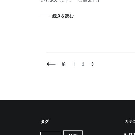
続きを読む
投
固
固
固
前
1
2
3
稿
定
定
定
ナ
ペ
ペ
ペ
ビ
ー
ー
ー
ゲ
ジ
ジ
ジ
ー
シ
ョ
ン
タグ
カテ
cm