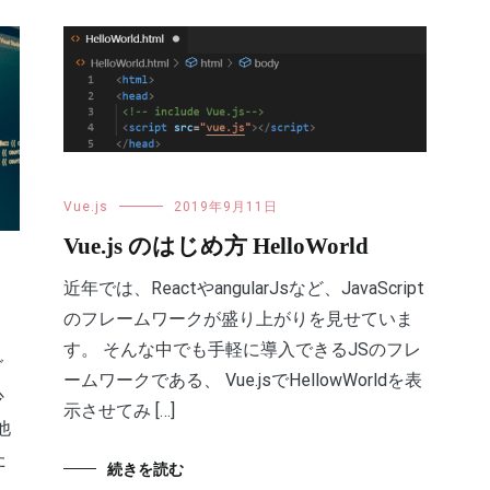
Vue.js
2019年9月11日
Vue.js のはじめ方 HelloWorld
近年では、ReactやangularJsなど、JavaScript
のフレームワークが盛り上がりを見せていま
す。 そんな中でも手軽に導入できるJSのフレ
グ
ームワークである、 Vue.jsでHellowWorldを表
少
示させてみ […]
他
た
続きを読む