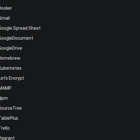
Docker
Gmail
Google Spread Sheet
GoogleDocument
GoogleDrive
Homebrew
Kubernetes
Let's Encrypt
MAMP
Npm
SourceTree
TablePlus
Trello
Vagrant