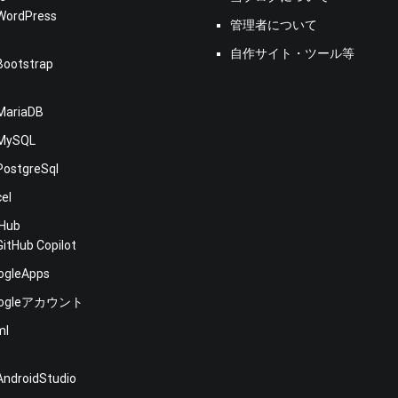
WordPress
管理者について
s
自作サイト・ツール等
Bootstrap
MariaDB
MySQL
PostgreSql
cel
tHub
GitHub Copilot
ogleApps
oogleアカウント
ml
E
AndroidStudio