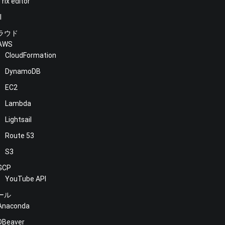
Trix editor
l
ラウド
AWS
CloudFormation
DynamoDB
EC2
Lambda
Lightsail
Route 53
S3
GCP
YouTube API
ール
Anaconda
DBeaver