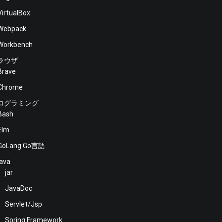
VirtualBox
Webpack
Workbench
ラウザ
Brave
Chrome
ログラミング
Bash
Elm
GoLang Go言語
java
jar
JavaDoc
Servlet/Jsp
Spring Framework