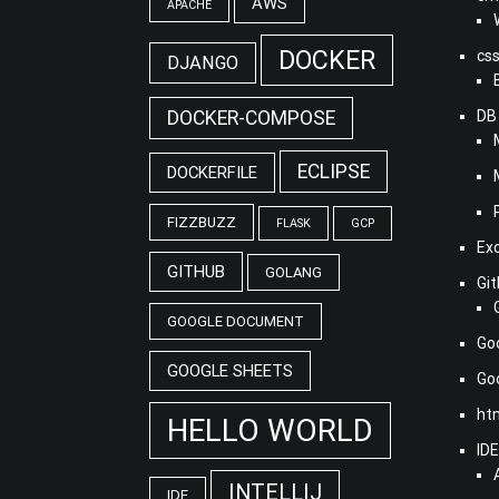
AWS
APACHE
DOCKER
cs
DJANGO
DOCKER-COMPOSE
DB
ECLIPSE
DOCKERFILE
FIZZBUZZ
FLASK
GCP
Ex
GITHUB
GOLANG
Gi
GOOGLE DOCUMENT
Go
GOOGLE SHEETS
G
ht
HELLO WORLD
ID
INTELLIJ
IDE