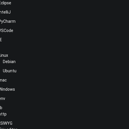
Eclipse
IntelliJ
PyCharm
VSCode
NE
Linux
Debian
Ubuntu
mac
Windows
env
b
http
SIWYG