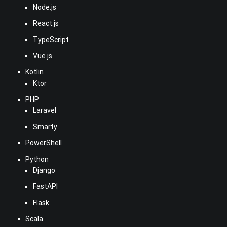
Node.js
React.js
TypeScript
Vue.js
Kotlin
Ktor
PHP
Laravel
Smarty
PowerShell
Python
Django
FastAPI
Flask
Scala