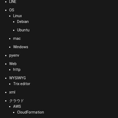
LINE
OS
Linux
Debian
Ubuntu
mac
Windows
pyenv
Web
http
WYSIWYG
Trix editor
xml
クラウド
AWS
CloudFormation