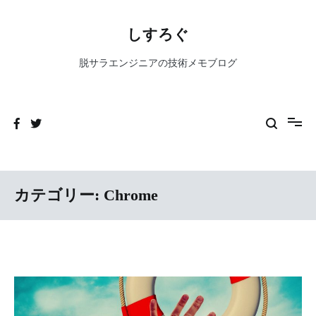
コ
ン
しすろぐ
テ
ン
脱サラエンジニアの技術メモブログ
ツ
へ
ス
キ
ッ
プ
カテゴリー:
Chrome