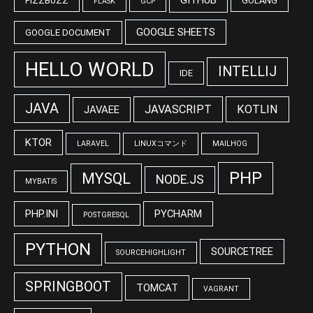
GITHUB
FIZZBUZZ
GOLANG
FLASK
GCP
GOOGLE SHEETS
GOOGLE DOCUMENT
HELLO WORLD
INTELLIJ
IDE
JAVA
JAVASCRIPT
KOTLIN
JAVAEE
KTOR
LARAVEL
LINUXコマンド
MAILHOG
PHP
MYSQL
NODE.JS
MYBATIS
PHP.INI
PYCHARM
POSTGRESQL
PYTHON
SOURCETREE
SOURCEHIGHLIGHT
SPRINGBOOT
TOMCAT
VAGRANT