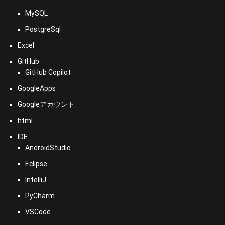
MySQL
PostgreSql
Excel
GitHub
GitHub Copilot
GoogleApps
Googleアカウント
html
IDE
AndroidStudio
Eclipse
IntelliJ
PyCharm
VSCode