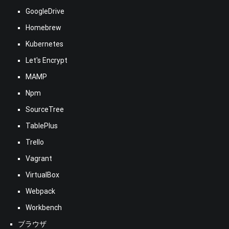
GoogleDrive
Homebrew
Kubernetes
Let's Encrypt
MAMP
Npm
SourceTree
TablePlus
Trello
Vagrant
VirtualBox
Webpack
Workbench
ブラウザ