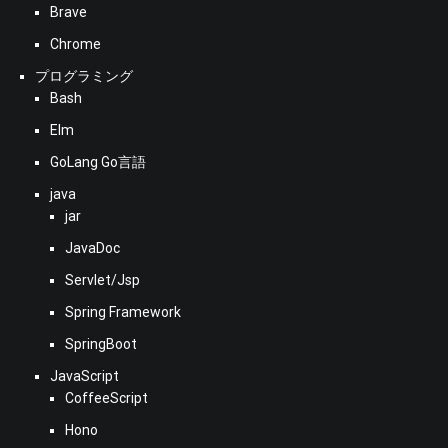
Brave
Chrome
プログラミング
Bash
Elm
GoLang Go言語
java
jar
JavaDoc
Servlet/Jsp
Spring Framework
SpringBoot
JavaScript
CoffeeScript
Hono