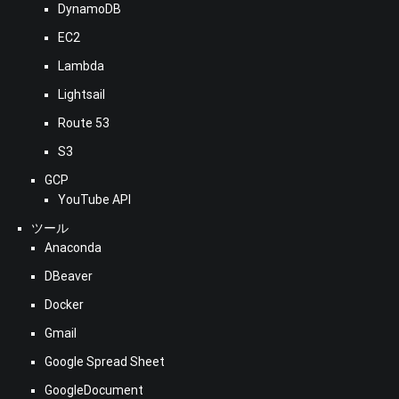
DynamoDB
EC2
Lambda
Lightsail
Route 53
S3
GCP
YouTube API
ツール
Anaconda
DBeaver
Docker
Gmail
Google Spread Sheet
GoogleDocument