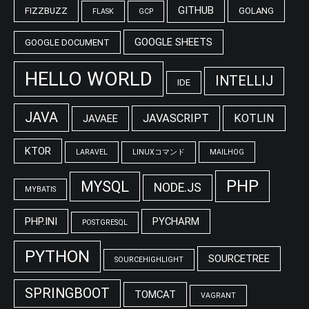
GITHUB
FIZZBUZZ
GOLANG
FLASK
GCP
GOOGLE SHEETS
GOOGLE DOCUMENT
HELLO WORLD
INTELLIJ
IDE
JAVA
JAVASCRIPT
KOTLIN
JAVAEE
KTOR
LARAVEL
LINUXコマンド
MAILHOG
PHP
MYSQL
NODE.JS
MYBATIS
PHP.INI
PYCHARM
POSTGRESQL
PYTHON
SOURCETREE
SOURCEHIGHLIGHT
SPRINGBOOT
TOMCAT
VAGRANT