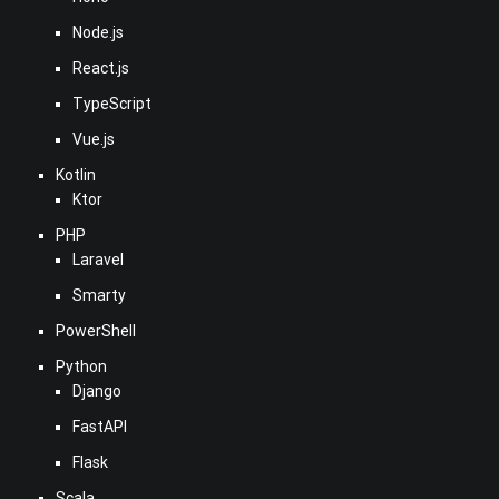
Node.js
React.js
TypeScript
Vue.js
Kotlin
Ktor
PHP
Laravel
Smarty
PowerShell
Python
Django
FastAPI
Flask
Scala