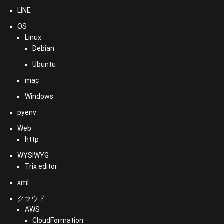
LINE
OS
Linux
Debian
Ubuntu
mac
Windows
pyenv
Web
http
WYSIWYG
Trix editor
xml
クラウド
AWS
CloudFormation