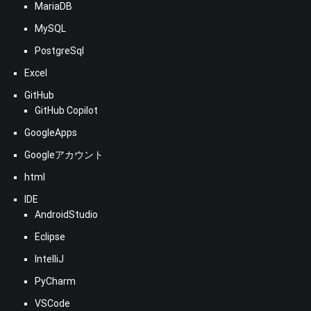
MariaDB
MySQL
PostgreSql
Excel
GitHub
GitHub Copilot
GoogleApps
Googleアカウント
html
IDE
AndroidStudio
Eclipse
IntelliJ
PyCharm
VSCode