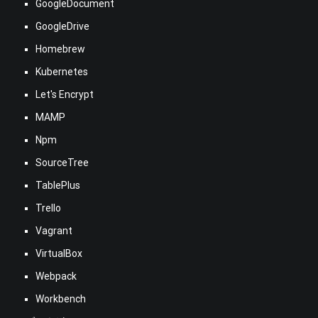
GoogleDocument
GoogleDrive
Homebrew
Kubernetes
Let's Encrypt
MAMP
Npm
SourceTree
TablePlus
Trello
Vagrant
VirtualBox
Webpack
Workbench