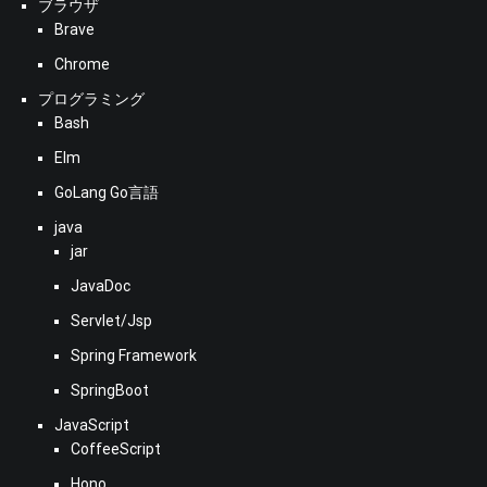
ブラウザ
Brave
Chrome
プログラミング
Bash
Elm
GoLang Go言語
java
jar
JavaDoc
Servlet/Jsp
Spring Framework
SpringBoot
JavaScript
CoffeeScript
Hono