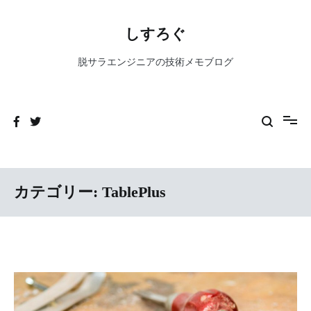
コ
ン
しすろぐ
テ
ン
脱サラエンジニアの技術メモブログ
ツ
へ
ス
キ
ッ
プ
カテゴリー:
TablePlus