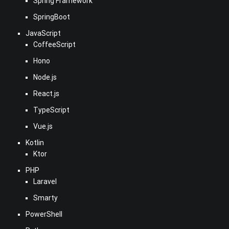
Spring Framework
SpringBoot
JavaScript
CoffeeScript
Hono
Node.js
React.js
TypeScript
Vue.js
Kotlin
Ktor
PHP
Laravel
Smarty
PowerShell