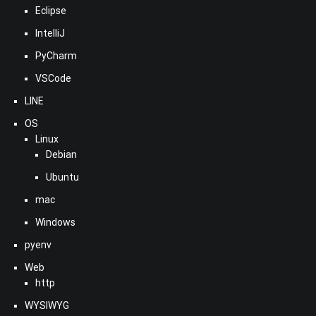
Eclipse
IntelliJ
PyCharm
VSCode
LINE
OS
Linux
Debian
Ubuntu
mac
Windows
pyenv
Web
http
WYSIWYG