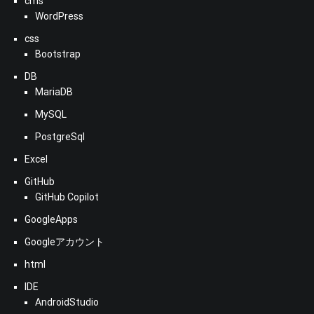
cms
WordPress
css
Bootstrap
DB
MariaDB
MySQL
PostgreSql
Excel
GitHub
GitHub Copilot
GoogleApps
Googleアカウント
html
IDE
AndroidStudio