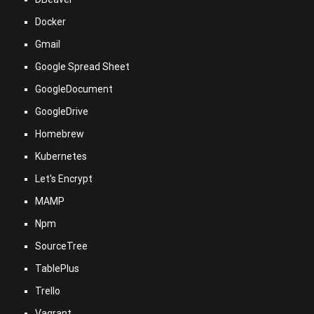
Docker
Gmail
Google Spread Sheet
GoogleDocument
GoogleDrive
Homebrew
Kubernetes
Let's Encrypt
MAMP
Npm
SourceTree
TablePlus
Trello
Vagrant