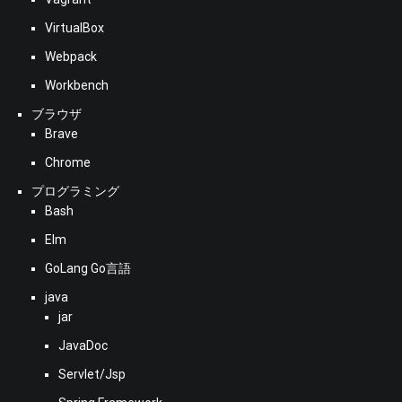
VirtualBox
Webpack
Workbench
ブラウザ
Brave
Chrome
プログラミング
Bash
Elm
GoLang Go言語
java
jar
JavaDoc
Servlet/Jsp