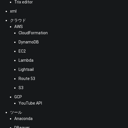
Trix editor
xml
クラウド
AWS
CloudFormation
DynamoDB
EC2
Lambda
Lightsail
Route 53
S3
GCP
YouTube API
ツール
Anaconda
DBeaver