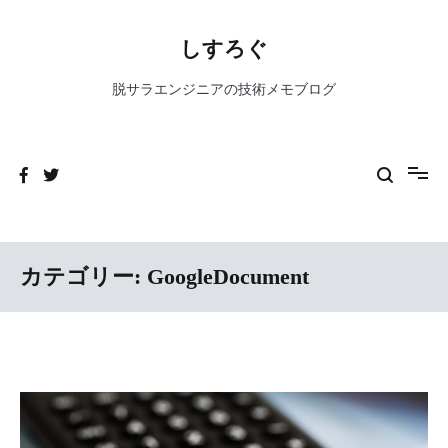
コ
ン
しすろぐ
テ
ン
脱サラエンジニアの技術メモブログ
ツ
へ
ス
キ
ッ
プ
カテゴリー:
GoogleDocument