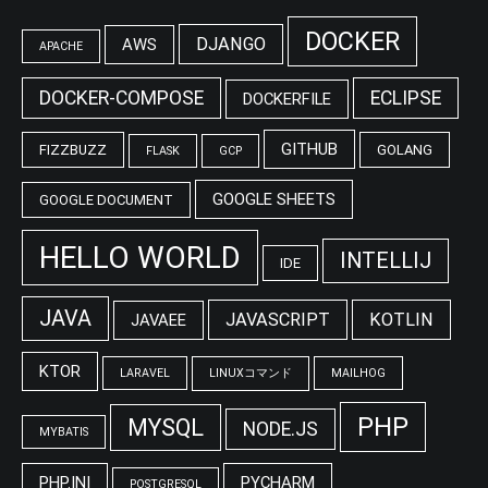
DOCKER
DJANGO
AWS
APACHE
DOCKER-COMPOSE
ECLIPSE
DOCKERFILE
GITHUB
FIZZBUZZ
GOLANG
FLASK
GCP
GOOGLE SHEETS
GOOGLE DOCUMENT
HELLO WORLD
INTELLIJ
IDE
JAVA
JAVASCRIPT
KOTLIN
JAVAEE
KTOR
LARAVEL
LINUXコマンド
MAILHOG
PHP
MYSQL
NODE.JS
MYBATIS
PHP.INI
PYCHARM
POSTGRESQL