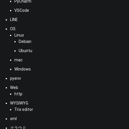
PyCharm
VSCode
LINE
OS
Linux
Debian
Ubuntu
mac
Windows
pyenv
Web
http
WYSIWYG
Trix editor
xml
クラウド