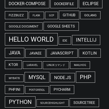
DOCKER-COMPOSE
ECLIPSE
DOCKERFILE
GITHUB
FIZZBUZZ
GOLANG
FLASK
GCP
GOOGLE SHEETS
GOOGLE DOCUMENT
HELLO WORLD
INTELLIJ
IDE
JAVA
JAVASCRIPT
KOTLIN
JAVAEE
KTOR
LARAVEL
LINUXコマンド
MAILHOG
PHP
MYSQL
NODE.JS
MYBATIS
PHP.INI
PYCHARM
POSTGRESQL
PYTHON
SOURCETREE
SOURCEHIGHLIGHT