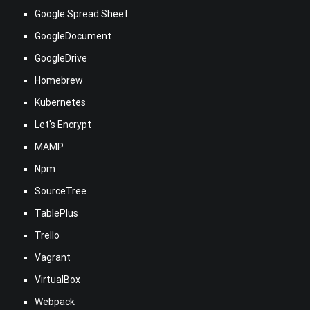
Google Spread Sheet
GoogleDocument
GoogleDrive
Homebrew
Kubernetes
Let's Encrypt
MAMP
Npm
SourceTree
TablePlus
Trello
Vagrant
VirtualBox
Webpack