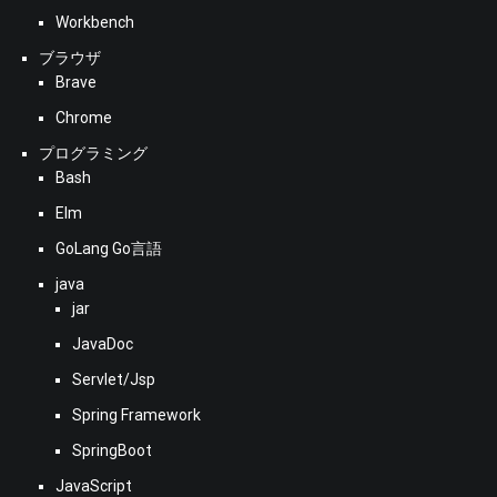
Workbench
ブラウザ
Brave
Chrome
プログラミング
Bash
Elm
GoLang Go言語
java
jar
JavaDoc
Servlet/Jsp
Spring Framework
SpringBoot
JavaScript