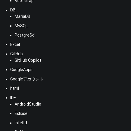
Bootstrap
DB
MariaDB
MySQL
PostgreSql
Excel
GitHub
GitHub Copilot
GoogleApps
Googleアカウント
html
IDE
AndroidStudio
Eclipse
IntelliJ