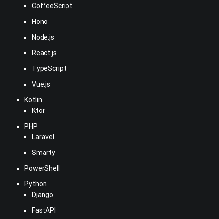
CoffeeScript
Hono
Node.js
React.js
TypeScript
Vue.js
Kotlin
Ktor
PHP
Laravel
Smarty
PowerShell
Python
Django
FastAPI