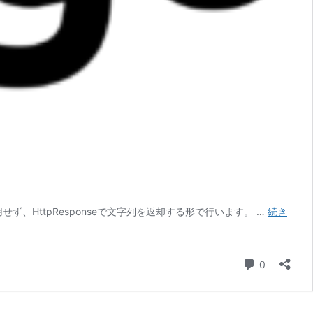
用せず、HttpResponseで文字列を返却する形で行います。 …
続き
コメント
0