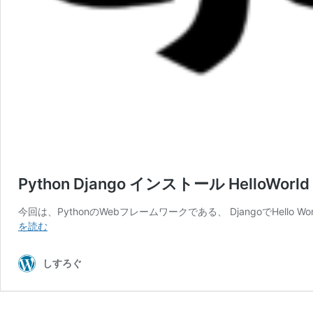
Python Django インストール HelloWorld
今回は、PythonのWebフレームワークである、 DjangoでHell
Python
を読む
Django
イ
しすろぐ
ン
ス
ト